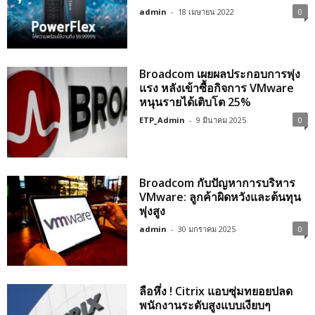
admin
-
18 เมษายน 2022
0
Broadcom เผยผลประกอบการพุ่ง
แรง หลังเข้าซื้อกิจการ VMware
หนุนรายได้เติบโต 25%
ETP_Admin
-
9 มีนาคม 2025
0
Broadcom กับปัญหาการบริหาร
VMware: ลูกค้าผิดหวังและต้นทุน
พุ่งสูง
admin
-
30 มกราคม 2025
0
ลือหึ่ง ! Citrix แอบซุ่มทยอยปลด
พนักงานระดับสูงแบบเงียบๆ