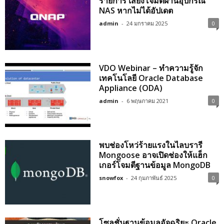
รายการ เสี่ยงโจมตีผ่านอุปกรณ์
NAS หากไม่ได้อัปเดต
admin
-
24 มกราคม 2025
0
VDO Webinar – ทำความรู้จัก
เทคโนโลยี Oracle Database
Appliance (ODA)
admin
-
6 พฤษภาคม 2021
0
พบช่องโหว่ร้ายแรงในไลบรารี
Mongoose อาจเปิดช่องให้แฮ็ก
เกอร์โจมตีฐานข้อมูล MongoDB
snowfox
-
24 กุมภาพันธ์ 2025
0
โซลูชั่นฐานข้อมูลอัจฉริยะ Oracle