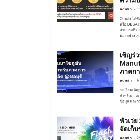
ความป
admin
-
1
Oracle ได้พั
หรือ DBSAT 
สามารถที่จะ
น้อยอย่างไร
เชิญร่
Manufa
ภาคกา
admin
-
6
ขอเรียนเชิญ
สำหรับภาคกา
ข้อมูล และก
หัวเว่ย
จัดเก็
admin
-
25