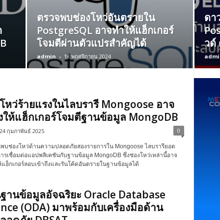
ตรวจพบช่องโหว่อันตรายใน
ดาว
ก
PostgreSQL อาจทำให้แฮ็กเกอร์
Pos
DB
โจมตีผ่านตัวแปรสำคัญได้
วด์
admin
-
18 พฤศจิกายน 2024
admi
โหว่ร้ายแรงในไลบรารี Mongoose อาจ
องให้แฮ็กเกอร์โจมตีฐานข้อมูล MongoDB
0
24 กุมภาพันธ์ 2025
้ค้นพบช่องโหว่ด้านความปลอดภัยสองรายการใน Mongoose ไลบรารียอด
การเชื่อมต่อแอปพลิเคชันกับฐานข้อมูล MongoDB ซึ่งช่องโหว่เหล่านี้อาจ
้แฮ็กเกอร์ลอบเข้าถึงและรันโค้ดอันตรายในฐานข้อมูลได้
่นฐานข้อมูลอัจฉริยะ Oracle Database
nce (ODA) มาพร้อมกับเครื่องมือด้าน