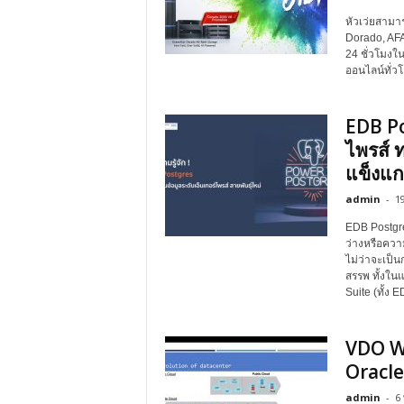
หัวเว่ยสามา
Dorado, AFAs
24 ชั่วโมงใ
ออนไลน์ทั่ว
EDB Po
ไพรส์ 
แข็งแก
admin
-
1
EDB Postgre
ว่างหรือควา
ไม่ว่าจะเป็น
สรรพ ทั้งใน
Suite (ทั้ง
VDO We
Oracle
admin
-
6