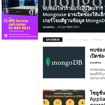
พบช่องโหว่ร้ายแรงในไลบรารี
Mongoose อาจเปิดช่องให้แฮ็
เกอร์โจมตีฐานข้อมูล Mongo
snowfox
-
24 กุมภาพันธ์ 2025
DATABASE
หน้าแรก
Storage
Database
พบช่อง
เปิดช่
snowfox
-
นักวิจัยได
นิยมที่ใช้ใน
เปิดโอกาสให
โซลูชั
Applia