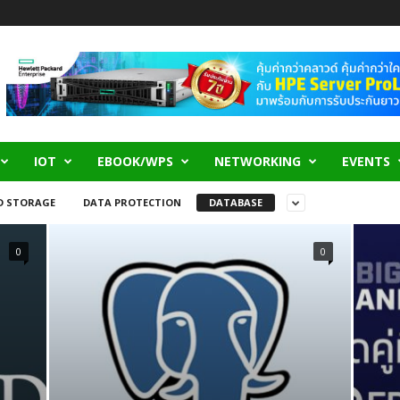
IOT
EBOOK/WPS
NETWORKING
EVENTS
D STORAGE
DATA PROTECTION
DATABASE
0
0