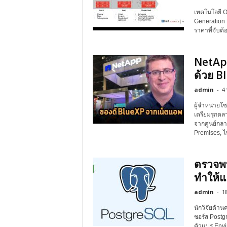
เทคโนโลยี Or
Generation 
ราคาที่จับต้
NetApp
ด้วย B
admin
-
4
ผู้จำหน่ายโ
เตรียมรุกตล
จากศูนย์กลา
Premises, ไ
ตรวจพ
ทำให้แ
admin
-
1
นักวิจัยด้า
ซอร์ส Postgr
ตัวแปร Envi