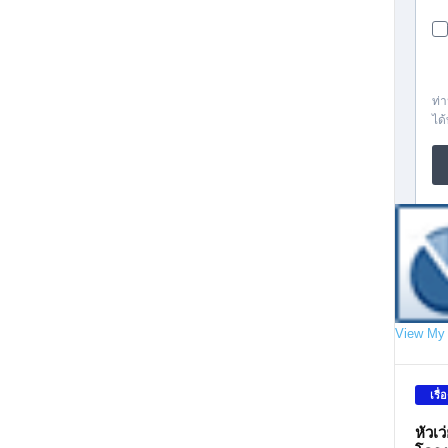
View My 
เรื่
หัวเ