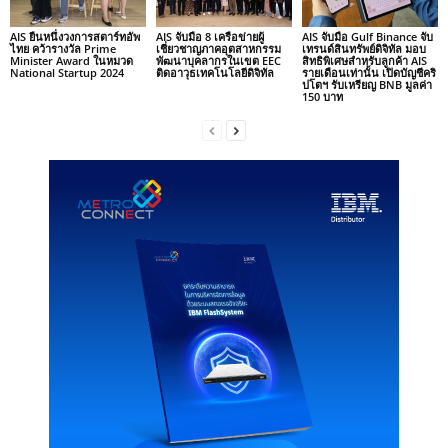
AIS ยืนหนึ่งวงการสตาร์ทอัพ
AIS จับมือ 8 เครือข่ายผู้
AIS จับมือ Gulf Binance จับ
ไทย คว้ารางวัล Prime
เชี่ยวชาญภาคอุตสาหกรรม
เทรนด์สินทรัพย์ดิจิทัล มอบ
Minister Award ในหมวด
พัฒนาบุคลากรในเขต EEC
สิทธิพิเศษสำหรับลูกค้า AIS
National Startup 2024
ติดอาวุธเทคโนโลยีดิจิทัล
รายเดือนเท่านั้น เปิดบัญชีคริ
ปโตฯ รับเหรียญ BNB มูลค่า
150 บาท