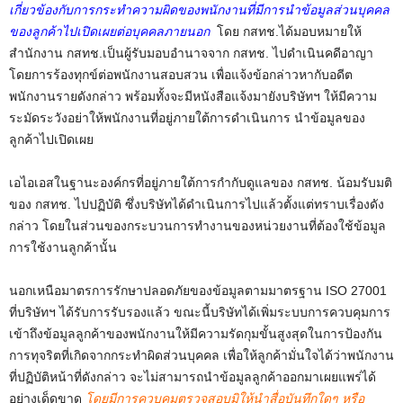
เกี่ยวข้องกับการกระทำความผิดของพนักงานที่มีการนำข้อมูลส่วนบุคคล
ของลูกค้าไปเปิดเผยต่อบุคคลภายนอก
โดย กสทช.ได้มอบหมายให้
สำนักงาน กสทช.เป็นผู้รับมอบอำนาจจาก กสทช. ไปดำเนินคดีอาญา
โดยการร้องทุกข์ต่อพนักงานสอบสวน เพื่อแจ้งข้อกล่าวหากับอดีต
พนักงานรายดังกล่าว พร้อมทั้งจะมีหนังสือแจ้งมายังบริษัทฯ ให้มีความ
ระมัดระวังอย่าให้พนักงานที่อยู่ภายใต้การดำเนินการ นำข้อมูลของ
ลูกค้าไปเปิดเผย
เอไอเอสในฐานะองค์กรที่อยู่ภายใต้การกำกับดูแลของ กสทช. น้อมรับมติ
ของ กสทช. ไปปฏิบัติ ซึ่งบริษัทได้ดำเนินการไปแล้วตั้งแต่ทราบเรื่องดัง
กล่าว โดยในส่วนของกระบวนการทำงานของหน่วยงานที่ต้องใช้ข้อมูล
การใช้งานลูกค้านั้น
นอกเหนือมาตรการรักษาปลอดภัยของข้อมูลตามมาตรฐาน ISO 27001
ที่บริษัทฯ ได้รับการรับรองแล้ว ขณะนี้บริษัทได้เพิ่มระบบการควบคุมการ
เข้าถึงข้อมูลลูกค้าของพนักงานให้มีความรัดกุมขั้นสูงสุดในการป้องกัน
การทุจริตที่เกิดจากกระทำผิดส่วนบุคคล เพื่อให้ลูกค้ามั่นใจได้ว่าพนักงาน
ที่ปฏิบัติหน้าที่ดังกล่าว จะไม่สามารถนำข้อมูลลูกค้าออกมาเผยแพร่ได้
อย่างเด็ดขาด
โดยมีการควบคุมตรวจสอบมิให้นำสื่อบันทึกใดๆ หรือ