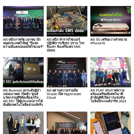
AIS ผนึกภาครัฐ-เอกชน ปัก
AIS ผนึก ตำรวจไซเบอร์
AIS 5G เตรียมวางจำหน่าย
หมุดประเทศไทยสู่ “ปีแห่ง
ปฏิบัติการเชิงรุก ปราบ โจร
iPhone16
ความมั่นคงปลอดภัยไซเบอร์”
จีนเทา จับเครื่องส่ง SMS
ปลอม
AIS Business ยกระดับผู้นำ
AIS ผสานความร่วมมือ
AIS PLAY ประกาศความ
แห่งอนาคต! เปิดตัว ‘ศูนย์
Oracle เปิด Hyperscale
พร้อมเตรียมยิงสดวินาที
นวัตกรรมดิจิทัลเพื่อธุรกิจ –
Cloud
สำคัญพิธีเปิดการแข่งขัน
AIS EEC’ ให้ผู้ประกอบการได้
โอลิมปิกเกมส์ปารีส 2024
สัมผัสเทคโนโลยีอย่างแท้จริง