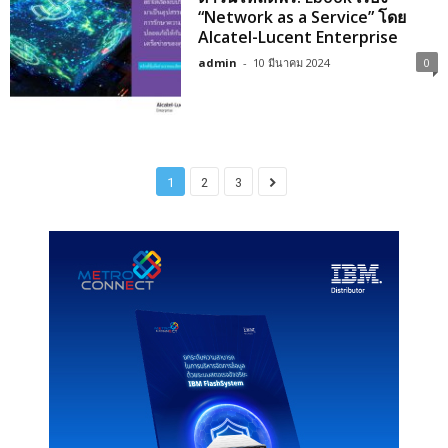
“Network as a Service” โดย
Alcatel-Lucent Enterprise
admin
-
10 มีนาคม 2024
0
1
2
3