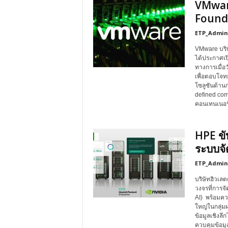
VMware
Founda
ETP_Admin
VMware บริษั
ได้ประกาศเป
ทางการเมื่อ
เพื่อตอบโจทย
โซลูชันด้า
defined comp
คอนเทนเนอร์
HPE ขั
ระบบจั
ETP_Admin
บริษัทฮิวเล
วงจรที่การจั
AI) พร้อมควา
ใหญ่ในกลุ่มผ
ข้อมูลเชิงลึ
ควบคุมข้อมู