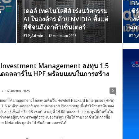
IB
ร
เดลล์ เทคโนโลยีส์ เร่งนวัตกรรม
เซิ
AI ในองค์กร ด้วย NVIDIA ตั้งแต่
องค
พีซีจนถึงดาต้าเซ็นเตอร์
ฉล
ETP_Admin
-
12 พฤษภาคม 2025
ETP_
t Investment Management ลงทุน 1.5
นดอลลาร์ใน HPE พร้อมแผนในการสร้าง
0
-
16 เมษายน 2025
estment Management ได้ลงทุนเพิ่มใน Hewlett Packard Enterprise (HPE)
่า 1.5 พันล้านดอลลาร์ ตามรายงานจาก Bloomberg ซึ่งทำให้ราคาหุ้นของ
 5 เปอร์เซ็นต์ หรือ 68 เซนต์ มาอยู่ที่ 14.95 ดอลลาร์ การลงทุนนี้เกิดขึ้นใน
ำลังต่อสู้กับกระทรวงยุติธรรมของสหรัฐฯ เพื่อให้สามารถดำเนินการซื้อ
per Networks มูลค่า 14 พันล้านดอลลาร์ได้