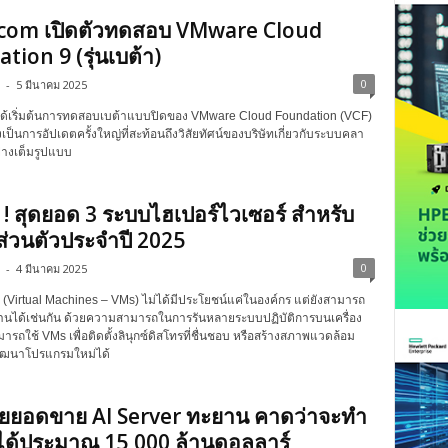
com เปิดตัวทดสอบ VMware Cloud
tion 9 (รุ่นเบต้า)
0
-
5 มีนาคม 2025
ด้เริ่มต้นการทดสอบเบต้าแบบปิดของ VMware Cloud Foundation (VCF)
ึ่งเป็นการอัปเดตครั้งใหญ่ที่สะท้อนถึงวิสัยทัศน์ของบริษัทเกี่ยวกับระบบคลา
ย่างเต็มรูปแบบ
 ! สุดยอด 3 ระบบไฮเปอร์ไวเซอร์ สำหรับ
ส่วนตัวประจำปี 2025
0
-
4 มีนาคม 2025
น (Virtual Machines – VMs) ไม่ได้มีประโยชน์แค่ในองค์กร แต่ยังสามารถ
่บ้านได้เช่นกัน ด้วยความสามารถในการรันหลายระบบปฏิบัติการบนเครื่อง
ารถใช้ VMs เพื่อติดตั้งลินุกซ์ดิสโทรที่ชื่นชอบ หรือสร้างสภาพแวดล้อม
ัฒนาโปรแกรมใหม่ได้
ผยยอดขาย AI Server ทะยาน คาดว่าจะทำ
ได้ประมาณ 15,000 ล้านดอลลาร์