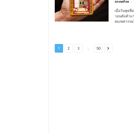
snowfox
-
เมื่อวันพุธท
วอนตัมตัวแรก
สองทศวรรษใ
...
1
2
3
50