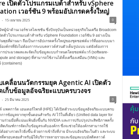
 เปิดตัวโปรแกรมเบต้าสำหรับ vSphere
tion เวอร์ชัน 9 พร้อมอัปเกรดครั้งใหญ่
0
-
15 เมษายน 2025
ทผู้นำด้านเวอร์ชวลไลเซชัน ซึ่งปัจจุบันเป็นหน่วยธุรกิจในเครือ Broadcom
ิดตัวโปรแกรมเบต้าสำหรับ vSphere Foundation เวอร์ชัน 9 อย่างเป็น
วันพุธที่ผ่านมา ถือเป็นการอัปเกรดครั้งใหญ่ของชุดซอฟต์แวร์ที่ออกแบบมา
์องค์กรที่ยังไม่ต้องการระบบคลาวด์ส่วนตัวเต็มรูปแบบ แต่ยังต้องการ
นการประมวลผลและจัดเก็บข้อมูลแบบกำหนดโดยซอฟต์แวร์ (software-
ute and storage) ที่สามารถใช้งานได้ทั้งเครื่องเสมือน (VMs) และ
 (containers)
บเคลื่อนนวัตกรรมยุค Agentic AI เปิดตัว
ดเก็บข้อมูลอัจฉริยะแบบครบวงจร
0
-
25 มีนาคม 2025
ตต์ แพคการ์ด เอนเตอร์ไพรส์ (HPE) ได้เปิดตัวระบบข้อมูลอัจฉริยะแบบครบ
ดการข้อมูลจากทุกขั้นตอนสำหรับ AI ไว้ในที่เดียว (Unified data layer for
มร่วมมือที่แน่นแฟ้นยิ่งขึ้นกับ NVIDIA และการปรับปรุงประสิทธิภาพครั้ง
ลิตภัณฑ์การจัดเก็บข้อมูลระดับองค์กร ซึ่งจะช่วยให้องค์กรสามารถใช้
กได้อย่างรวดเร็วยิ่งขึ้น ด้วยการเข้าถึงที่ง่าย มีระบบอัจฉริยะในตัว และระบบ
ลที่ครอบคลุมสำหรับผู้ให้บริการหลายรายและข้อมูลแบบมัลติคลาวด์