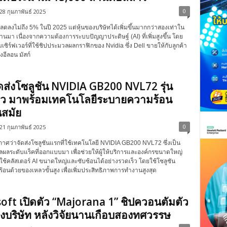
0
28 กุมภาพันธ์ 2025
 ลดลงไม่ถึง 5% ในปี 2025 แต่หุ้นของบริษัทได้เพิ่มขึ้นมากกว่าสองเท่าใน
ผ่านมา เนื่องจากความต้องการระบบปัญญาประดิษฐ์ (AI) ที่เพิ่มสูงขึ้น โดย
เซิร์ฟเวอร์ที่ใช้ชิปประมวลผลกราฟิกของ Nvidia ซึ่ง Dell ขายให้กับลูกค้า
งอีลอน มัสก์
ดส่งโซลูชัน NVIDIA GB200 NVL72 รุ่น
้ว มาพร้อมเทคโนโลยีระบายความร้อน
สมัย
0
21 กุมภาพันธ์ 2025
าศว่าจัดส่งโซลูชันแรกที่ใช้เทคโนโลยี NVIDIA GB200 NVL72 ซึ่งเป็น
ลระดับแร็คที่ออกแบบมา เพื่อช่วยให้ผู้ให้บริการและองค์กรขนาดใหญ่
ช้คลัสเตอร์ AI ขนาดใหญ่และซับซ้อนได้อย่างรวดเร็ว โดยใช้โซลูชัน
อนด้วยของเหลวขั้นสูง เพื่อเพิ่มประสิทธิภาพการทำงานสูงสุด
oft เปิดตัว “Majorana 1” ชิปควอนตัมตัว
บริษัท หลังวิจัยนานเกือบสองทศวรรษ