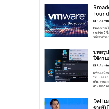
Broad
Founda
ETP_Admin
Broadcom ไ
เวอร์ชัน 9 ซ
วด์ส่วนตัวอ
บทสรุป
ใช้งาน
ETP_Admin
เครื่องเสมือ
ใช้บนพีซีที
เดียว คุณสาม
สำหรับการพ
Dell เ
รายรับ