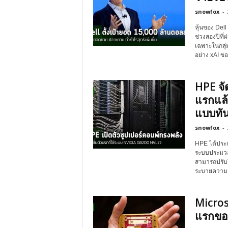
snowfox
-
หุ้นของ Dell
ช่วงสองปีที่
เฉพาะในกลุ่ม
อย่าง xAI ขอ
HPE จั
แรกแล
แบบทัน
snowfox
-
HPE ได้ประก
ระบบประมวลผ
สามารถปรับใ
ระบายความร้
Micros
แรกของ