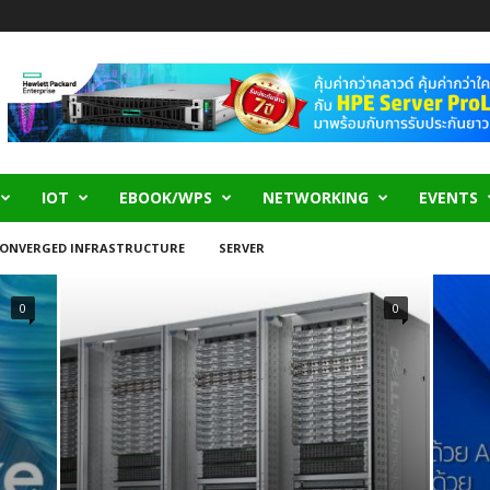
IOT
EBOOK/WPS
NETWORKING
EVENTS
ONVERGED INFRASTRUCTURE
SERVER
0
0