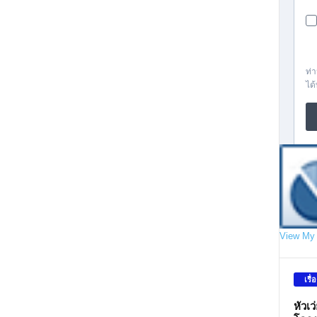
View My 
เรื่
หัวเ