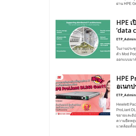
ผ่าน HPE G
HPE เป
‘data 
ETP_Admin
ในงานประชุม
ตัว Mod Pod
ออกแบบมาสำ
HPE Pr
อเนกปร
ETP_Admin
Hewlett Pac
ProLiant DL
ขยายและอัปเ
ความยืดหยุ่
แวดล้อมทั้