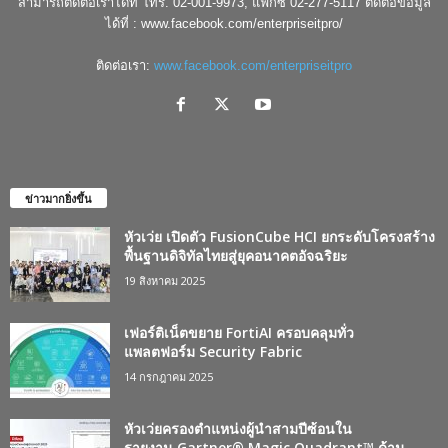
สามารถติดต่อเราได้ที่ โทร. 02-001-9973, แฟกซ์ 02-277-5117 ติดต่อข้อมูล
ได้ที่ : www.facebook.com/enterpriseitpro/
ติดต่อเรา:
www.facebook.com/enterpriseitpro
ข่าวมากยิ่งขึ้น
หัวเว่ย เปิดตัว FusionCube HCI ยกระดับโครงสร้าง
พื้นฐานดิจิทัลไทยสู่ยุคอนาคตอัจฉริยะ
19 สิงหาคม 2025
เฟอร์ติเน็ตขยาย FortiAI ครอบคลุมทั่ว
แพลตฟอร์ม Security Fabric
14 กรกฎาคม 2025
หัวเว่ยครองตำแหน่งผู้นำสามปีซ้อนใน
รายงาน Gartner® Magic Quadrant™ ด้าน