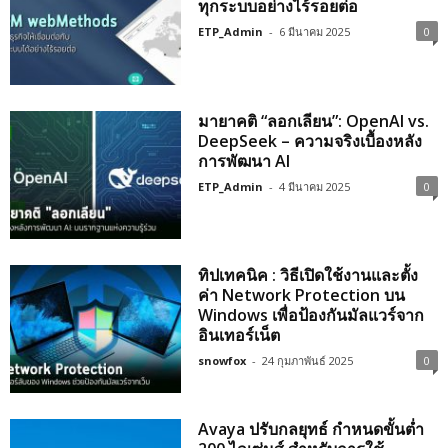
ทุกระบบอย่างไร้รอยต่อ
ETP_Admin
-
6 มีนาคม 2025
0
มายาคติ “ลอกเลียน”: OpenAI vs.
DeepSeek – ความจริงเบื้องหลัง
การพัฒนา AI
ETP_Admin
-
4 มีนาคม 2025
0
ทิปเทคนิค : วิธีเปิดใช้งานและตั้ง
ค่า Network Protection บน
Windows เพื่อป้องกันมัลแวร์จาก
อินเทอร์เน็ต
snowfox
-
24 กุมภาพันธ์ 2025
0
Avaya ปรับกลยุทธ์ กำหนดขั้นต่ำ