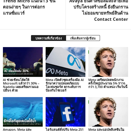
Trend Micro แนะนำ 3 ขั้น
Avaya ยื่นศาลขอล้มละลายเพื่อ
ตอนง่ายๆ ในการต่อกร
ปรับโครงสร้างหนี้ ยังยืนกราน
แรนซั่มแวร์
ไม่ยอมขายทรัพย์สินด้าน
Contact Center
บทความที่เกี่ยวข้อง
เพิ่มเติมจากผู้เขียน
AI ช่วยเขียนโค้ดให้
Meta เปิดตัวชุดเครื่องมือ AI
Meta เตรียมปลดพนักงาน
Microsoft แล้วกว่า 30% –
รักษาความปลอดภัยแบบ
ครั้งใหญ่ประมาณ 5% ราวๆ
Nadella เผยเตรียมรวมแอ
โอเพ่นซอร์ส ยกระดับการ
กว่า 3,700 ตำแหน่ง เริ่มวันนี้
ปอื่นๆ ด้วย
ป้องกันไซเบอร์
Amazon, Meta และ
ไอร์แลนด์สั่งปรับ Meta 251
Meta และแอปพลิเคชันใน