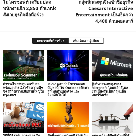
ไมโครซอฟท์ เตรียมปลด
กลุ่มนักลงทุนจีนเข้าซื้อธุรกิจ
พนักงานอีก 2,850 ตำแหน่ง
Caesars Interactive
สังเวยธุรกิจมือถือร่วง
Entertainment เป็นเงินกว่า
4,400 ล้านดอลลาร์
บทความที่เกี่ยวข้อง
เพิ่มเติมจากผู้เขียน
ตำรวจไทยจับกุมคนขับรถ
Microsoft กำลังตรวจสอบ
ผู้บริหารระดับสูงของ
พร้อมอุปกรณ์ส่งข้อความฟิช
ปัญหาบั๊กใน Outlook เพื่อหา
Microsoft โดนแฮ็กอีเมล –
ชิง สร้างความเสียหายใหญ่ใน
สาเหตุทำแอพค้าง และ
งานนี้สงสัยเป็นกลุ่มแฮ็ก
กรุงเทพฯ
ล็อกอินไม่ได้
เกอร์รัสเซีย
วิธีที่ดีที่สุดในการต่อกรกับ
ฟิชชิ่งพยายามโจมตี SMB ใน
พบการโจมตีฟิชชิ่งใหม่ที่ใช้