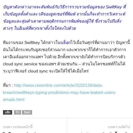
ปัญหาดังกล่าวอาจจะสัมพันธ์กับวิธีการรวบรวมข้อมูลของ SwiftKey ที่
เก็บข้อมูลทั้งคำและวลีของยูสเซอร์ที่พิมพ์ จากนั้นก็จะทำการวิเคราะห์
ข้อมูลและสุ่มคำเดาตามพฤติกรรมการพิมพ์ของผู้ใช้ ซึ่งรวมไปถึงสิ่ง
ต่างๆ ในอีเมล์ที่พวกเขาตั้งใจใส่ลงไปด้วย
ทีมงานของ Swiftkey ได้กล่าวใน
บล็อก
ไว้เมื่อวันศุกร์ที่ผ่านมาว่า ปัญหานี้
มันไม่ได้กระทบกับยูสเซอร์ส่วนมาก และพวกเขาก็ได้ทำการเอาตัวการ
เดาอีเมล์ออกจากแอพฯ ไปด้วย อีกทั้งพวกเขายังได้ทำการปิดบริการตัว
cloud sync service ของแอพฯ ด้วยเช่นกัน – ส่วนไมโครซอฟท์ก็ไม่ได้
ระบุว่าฟีเจอร์ cloud sync จะเปิดให้ใช้ได้เมื่อไหร่
ที่มา :
http://www.csoonline.com/article/3102134/data-
breach/swiftkeys-typing-predictions-may-have-leaked-users-
emails.html
แท็ก
รั่ว
อีเมล์
บทความก่อนหน้านี้
บทความถัดไป