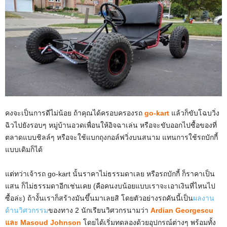
คงจะเป็นการดีไม่น้อย ถ้าคุณได้ครอบครองรถ
go-kart
แล้วก็ขับโฉบวิ่ง
ฉิวไปยังรอบๆ หมู่บ้านอวดเพื่อนให้อิจฉาเล่น หรือจะขับออกไปซื้อของที่
ตลาดแบบชิลล์ๆ หรือจะใช้แบกถุงกอล์ฟวิ่งบนสนาม แทนการใช้รถบักกี้
แบบเดิมก็ได้
แต่ทว่าเจ้ารถ go-kart นั้นราคาไม่ธรรมดาเลย หรือรถบักกี้ ก็ราคาเป็น
แสน ก็ไม่ธรรมดาอีกเช่นเคย (คือคนงบน้อยแบบเราจะเอาเงินที่ไหนไป
ซื้อล่ะ) ถ้างั้นเราก็สร้างมันขึ้นมาเลยสิ โดยตัวอย่างรถคันนี้เป็น
ผลงาน
ด้านวิศวกรรม
ของทาง 2 นักเรียนวิศวกรนามว่า
Ardian Georgescu
และ Masoud Johnson
โดยได้เริ่มทดลองด้วยอุปกรณ์ต่างๆ พร้อมทั้ง