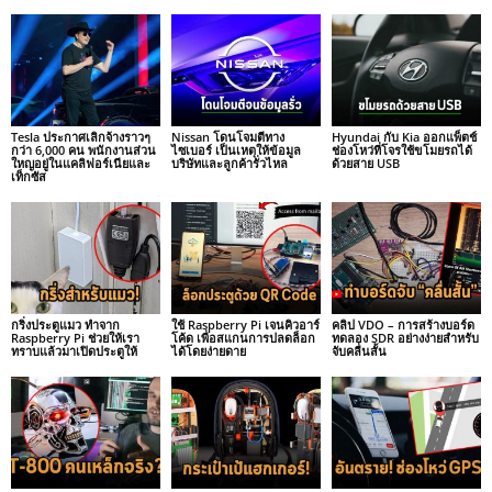
Tesla ประกาศเลิกจ้างราวๆ
Nissan โดนโจมตีทาง
Hyundai กับ Kia ออกแพ็ตช์
กว่า 6,000 คน พนักงานส่วน
ไซเบอร์ เป็นเหตุให้ข้อมูล
ช่องโหว่ที่โจรใช้ขโมยรถได้
ใหญอยู่ในแคลิฟอร์เนียและ
บริษัทและลูกค้ารั่วไหล
ด้วยสาย USB
เท็กซัส
กริ่งประตูแมว ทำจาก
ใช้ Raspberry Pi เจนคิวอาร์
คลิป VDO – การสร้างบอร์ด
Raspberry Pi ช่วยให้เรา
โค้ด เพื่อสแกนการปลดล็อก
ทดลอง SDR อย่างง่ายสำหรับ
ทราบแล้วมาเปิดประตูให้
ได้โดยง่ายดาย
จับคลื่นสั้น