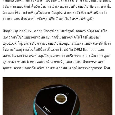
โดยถือเป็นความก้าวหน้าด้านซอฟต์แวร์ การรักษาความปลอดภัย อัลกอ
ริธึม และออปติกส์ ทั้งยังเป็นการนำเสนอระบบที่ปลอดภัย มีความน่าเชื่อ
ถือ และใช้งานง่ายที่สุดในตลาดปัจจุบัน ด้วยประสิทธิภาพที่เหนือกว่า
ระบบสแกนม่านตาของซัมซุง ฟูจิตสึ และไมโครซอฟท์ ลูเมีย
ปัจจุบัน อุปกรณ์ IoT ต่างๆ มีการนำระบบพิสูจน์เอกลักษณ์บุคคลไบโอ
เมตริกมาใช้กันอย่างแพร่หลายมากขึ้น อย่างเทคโนโลยีใหม่ของ
EyeLock ก็มุ่งยกระดับความปลอดภัยของอุปกรณ์และแอปพลิเคชันที่เรา
ใช้งานกันอยู่ เทคโนโลยีนี้จะเป็นประโยชน์กับ OEM licensee และ
ตลาดในวงกว้าง ครอบคลุมถึงอุตสาหกรรมบริการทางการเงิน การดูแล
สุขภาพ ยานยนต์ ตลอดจนองค์กรภาครัฐและเอกชน ด้วยการลดภัย
คุกคามความปลอดภัย พร้อมอำนวยความสะดวกในการทำธุรกรรมด้วย