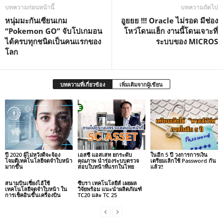
บทความก่อนหน้านี้
บทความถัดไป
หนุ่มมะกันเซียนเกม
อูยยย !!! Oracle ไม่รอด มีช่อง
“Pokemon GO” จับโปเกมอน
โหว่โดนแฮ็ก งานนี้โดนเจาะที่
ได้ครบทุกชนิดเป็นคนแรกของ
ระบบของ MICROS
โลก
บทความที่เกี่ยวข้อง
เพิ่มเติมจากผู้เขียน
ปี 2020 ผู้ไม่หวังดีจะจ้อง
เอสซี แอสเสท ยกระดับ
ในอีก 5 ปี วงการการเงิน
โจมตีเทคโนโลยีจดจำใบหน้า
คุณภาพ นำร่องระบบตรวจ
เตรียมเลิกใช้ Password กัน
มากขึ้น
สอบใบหน้าที่แรกในไทย
แล้ว!!
สนามบินเซี่ยงไฮ้ใช้
ซีบรา เทคโนโลยีส์ เผยผล
เทคโนโลยีจดจำใบหน้า ใน
วิจัยพร้อม แนะนำผลิตภัณฑ์
การเช็คอินขึ้นเครื่องบิน
TC20 และ TC 25