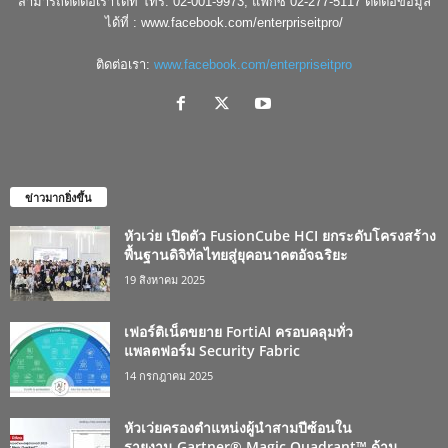
สามารถติดต่อเราได้ที่ โทร. 02-001-9973, แฟกซ์ 02-277-5117 ติดต่อข้อมูล
ได้ที่ : www.facebook.com/enterpriseitpro/
ติดต่อเรา:
www.facebook.com/enterpriseitpro
ข่าวมากยิ่งขึ้น
หัวเว่ย เปิดตัว FusionCube HCI ยกระดับโครงสร้าง
พื้นฐานดิจิทัลไทยสู่ยุคอนาคตอัจฉริยะ
19 สิงหาคม 2025
เฟอร์ติเน็ตขยาย FortiAI ครอบคลุมทั่ว
แพลตฟอร์ม Security Fabric
14 กรกฎาคม 2025
หัวเว่ยครองตำแหน่งผู้นำสามปีซ้อนใน
รายงาน Gartner® Magic Quadrant™ ด้าน