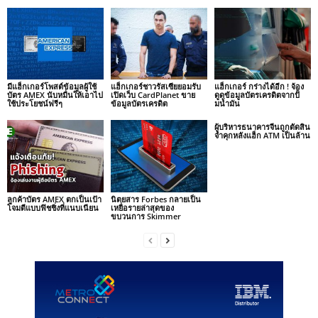
มีแฮ็กเกอร์โพสต์ข้อมูลผู้ใช้
แฮ็กเกอร์ชาวรัสเซียยอมรับ
แฮ็กเกอร์ กร่างได้อีก ! จ้อง
บัตร AMEX นับหมื่นให้เอาไป
เปิดเว็บ CardPlanet ขาย
ดูดข้อมูลบัตรเครดิตจากปั้
ใช้ประโยชน์ฟรีๆ
ข้อมูลบัตรเครดิต
มน้ำมัน
ผู้บริหารธนาคารจีนถูกตัดสิน
จำคุกหลังแฮ็ก ATM เป็นล้าน
ลูกค้าบัตร AMEX ตกเป็นเป้า
นิตยสาร Forbes กลายเป็น
โจมตีแบบฟิชชิ่งที่แนบเนียน
เหยื่อรายล่าสุดของ
ขบวนการ Skimmer