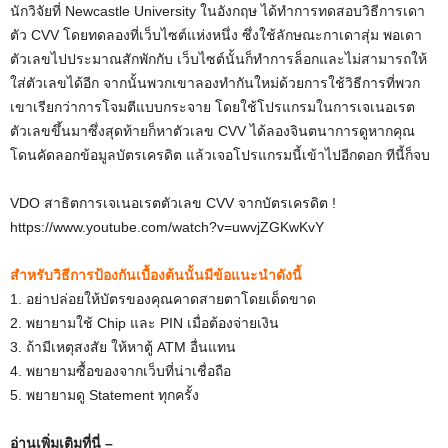
นักวิจัยที่ Newcastle University ในอังกฤษ ได้ทำการทดสอบวิธีการเดา
ตัว CVV โดยทดลองที่เว็บไซต์แห่งหนึ่ง ซึ่งใช้ลักษณะกาเดาสุ่ม พอเดา
ตัวเลขไปประมาณสักพักกับ เว็บไซต์นั้นก็ทำการล็อกและไม่สามารถให้
ใส่ตัวเลขได้อีก จากนั้นพวกเขาลองทำกันใหม่ด้วยการใช้วิธีการที่พวก
เขาเรียกว่าการโจมตีแบบกระจาย โดยใช้โปรแกรมในการเจเนอเรต
ตัวเลขขึ้นมาซึ่งสุดท้ายก็หาตัวเลข CVV ได้ลองจินตนาการดูหากคุณ
โดนคัดลอกข้อมูลบัตรเครดิต แล้วเจอโปรแกรมนี้เข้าไปอีกดอก ทีนี้ก็จบ
VDO สาธิตการเจเนอเรตตัวเลข CVV จากบัตรเครดิต !
https://www.youtube.com/watch?v=uwvjZGKwKvY
สำหรับวิธีการป้องกันเบื้องต้นนั้นมีข้อแนะนำดังนี้
1. อย่าปล่อยให้บัตรของคุณคาดสายตาโดยเด็ดขาด
2. พยายามใช้ Chip และ PIN เมื่อต้องจ่ายเงิน
3. ถ้ามีเหตุสงสัย ให้หาตู้ ATM อื่นแทน
4. พยายามซื้อของจากเว็บที่น่าเชื่อถือ
5. พยายามดู Statement ทุกครั้ง
อ่านเพิ่มเติมที่นี่ –