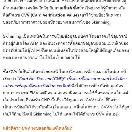
ไม่ก็เรียกว่า “โค้ดความปลอดภัย” ซึ่งปกติแล้วก็คือตัวเลขสามตัวท้ายอยู่
ด้านหลังบัตรเครดิต ใกล้ๆ กับลายเซ็นต์ ซึ่งส่วนใหญ่เราก็รู้จักกันว่ามัน
คือตัวเลข
CVV (Card Verification Value)
เอาไว้ช่วยป้องกันความ
ปลอดภัยจากพวกการปลอมบัตรอย่างเช่นกรณีของ Skimming
Skimming เป็นเทคนิคในการขโมยข้อมูลบนบัตร โดยอาจจะใช้อุปกรณ์
ติดอยู่กับเครื่อง ATM และมันจะทำการคัดลอกข้อมูลบนแถบแม่เหล็กของ
บัตรที่เสียบในตู้ ATM ซึ่งแถบแม่เหล็กในบัตรส่วนใหญ่ก็มีข้อมูลเกือบครบ
หมด และสามารถเอาไปใช้ในเว็บบางเว็บได้
ซึ่ง CVV ก็เป็นสิ่งที่มาช่วยตรงนี้ ในกรณีของการซื้อของออนไลน์แบบที่
เรียกว่า
“Card Not Present (CNP)” เป็นการซื้อของแบบออนไลน์ เพียง
แค่กรอกข้อมูลบัตรเครดิตด้วยการพิมพ์
ซึ่งไม่มีการเข้ารหัสข้อมูลบัตร
ตามมาตรฐาน EMV แต่มีความสะดวกคือสามารถใช้ซื้อของผ่านเว็บ แต่
เว็บส่วนใหญ่ที่รองรับ CNP นั้นก็จะให้คุณกรอก CVV ลงไป ก็ถือว่า
เป็นการป้องกันได้ระดับหนึ่ง (ในแถบแม่เหล็กนั้นตัวเลข CVV จะไม่ได้ถูก
เก็บไว้ด้วย ถึงแม้ Skimming ไปได้ แต่จะไม่ได้ตัวเลข CVV นั่นเอง)
แล้วคิดว่า CVV จะปลอดภัยแค่ไหนกัน?