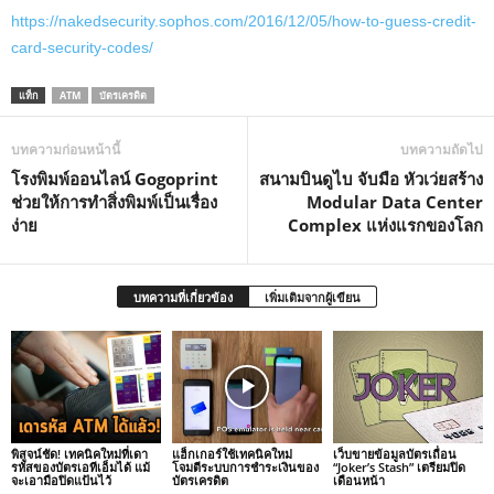
https://nakedsecurity.sophos.com/2016/12/05/how-to-guess-credit-
card-security-codes/
แท็ก
ATM
บัตรเครดิต
บทความก่อนหน้านี้
บทความถัดไป
โรงพิมพ์ออนไลน์ Gogoprint
สนามบินดูไบ จับมือ หัวเว่ยสร้าง
ช่วยให้การทำสิ่งพิมพ์เป็นเรื่อง
Modular Data Center
ง่าย
Complex แห่งแรกของโลก
บทความที่เกี่ยวข้อง
เพิ่มเติมจากผู้เขียน
พิสูจน์ชัด! เทคนิคใหม่ที่เดา
แฮ็กเกอร์ใช้เทคนิคใหม่
เว็บขายข้อมูลบัตรเถื่อน
รหัสของบัตรเอทีเอ็มได้ แม้
โจมตีระบบการชำระเงินของ
“Joker’s Stash” เตรียมปิด
จะเอามือปิดแป้นไว้
บัตรเครดิต
เดือนหน้า