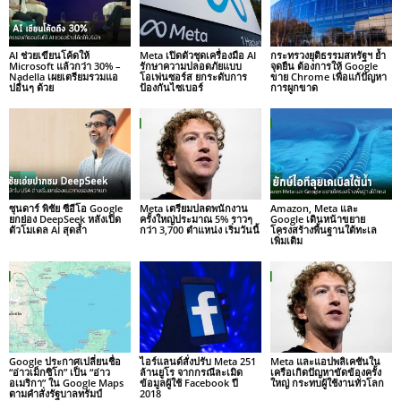
AI ช่วยเขียนโค้ดให้
Meta เปิดตัวชุดเครื่องมือ AI
กระทรวงยุติธรรมสหรัฐฯ ย้ำ
Microsoft แล้วกว่า 30% –
รักษาความปลอดภัยแบบ
จุดยืน ต้องการให้ Google
Nadella เผยเตรียมรวมแอ
โอเพ่นซอร์ส ยกระดับการ
ขาย Chrome เพื่อแก้ปัญหา
ปอื่นๆ ด้วย
ป้องกันไซเบอร์
การผูกขาด
ซุนดาร์ พิชัย ซีอีโอ Google
Meta เตรียมปลดพนักงาน
Amazon, Meta และ
ยกย่อง DeepSeek หลังเปิด
ครั้งใหญ่ประมาณ 5% ราวๆ
Google เดินหน้าขยาย
ตัวโมเดล AI สุดล้ำ
กว่า 3,700 ตำแหน่ง เริ่มวันนี้
โครงสร้างพื้นฐานใต้ทะเล
เพิ่มเติม
Google ประกาศเปลี่ยนชื่อ
ไอร์แลนด์สั่งปรับ Meta 251
Meta และแอปพลิเคชันใน
“อ่าวเม็กซิโก” เป็น “อ่าว
ล้านยูโร จากกรณีละเมิด
เครือเกิดปัญหาขัดข้องครั้ง
อเมริกา” ใน Google Maps
ข้อมูลผู้ใช้ Facebook ปี
ใหญ่ กระทบผู้ใช้งานทั่วโลก
ตามคำสั่งรัฐบาลทรัมป์
2018