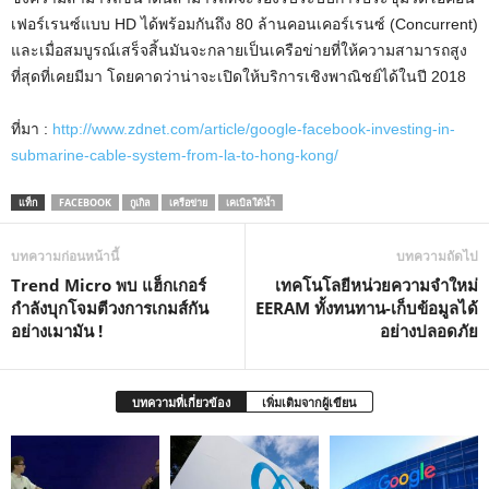
เฟอร์เรนซ์แบบ HD ได้พร้อมกันถึง 80 ล้านคอนเคอร์เรนซ์ (Concurrent)
และเมื่อสมบูรณ์เสร็จสิ้นมันจะกลายเป็นเครือข่ายที่ให้ความสามารถสูง
ที่สุดที่เคยมีมา โดยคาดว่าน่าจะเปิดให้บริการเชิงพาณิชย์ได้ในปี 2018
ที่มา :
http://www.zdnet.com/article/google-facebook-investing-in-
submarine-cable-system-from-la-to-hong-kong/
แท็ก
FACEBOOK
กูเกิล
เครือข่าย
เคเบิลใต้น้ำ
บทความก่อนหน้านี้
บทความถัดไป
Trend Micro พบ แฮ็กเกอร์
เทคโนโลยีหน่วยความจำใหม่
กำลังบุกโจมตีวงการเกมส์กัน
EERAM ทั้งทนทาน-เก็บข้อมูลได้
อย่างเมามัน !
อย่างปลอดภัย
บทความที่เกี่ยวข้อง
เพิ่มเติมจากผู้เขียน