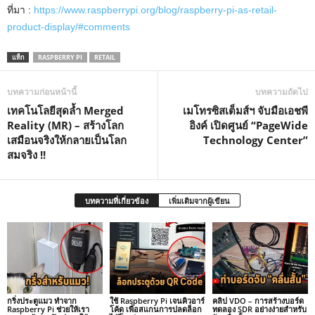
ที่มา :
https://www.raspberrypi.org/blog/raspberry-pi-as-retail-
product-display/#comments
แท็ก
RASPBERRY PI
RETAIL
บทความก่อนหน้านี้
บทความถัดไป
เทคโนโลยีสุดล้ำ Merged
เมโทรซิสเต็มส์ฯ จับมือเอชพี
Reality (MR) – สร้างโลก
อิงค์ เปิดศูนย์ “PageWide
เสมือนจริงให้กลายเป็นโลก
Technology Center”
สมจริง !!
บทความที่เกี่ยวข้อง
เพิ่มเติมจากผู้เขียน
กริ่งประตูแมว ทำจาก
ใช้ Raspberry Pi เจนคิวอาร์
คลิป VDO – การสร้างบอร์ด
Raspberry Pi ช่วยให้เรา
โค้ด เพื่อสแกนการปลดล็อก
ทดลอง SDR อย่างง่ายสำหรับ