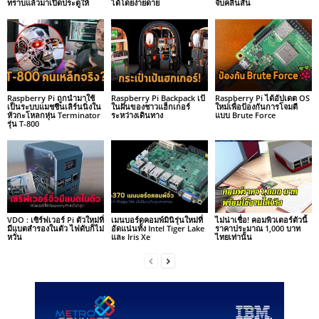
ทราบแล้วมาเปิดประตูให้
ได้โดยง่ายดาย
จับคลื่นสั้น
Raspberry Pi ถูกนำมาใช้
Raspberry Pi Backpack เป้
Raspberry Pi ได้อัปเดต OS
เป็นระบบแมชชีนเลิร์นนิ่งใน
ในฝันของชาวแฮ็กเกอร์
ใหม่เพื่อป้องกันการโจมตี
หัวกะโหลกหุ่น Terminator
ระหว่างเดินทาง
แบบ Brute Force
รุ่น T-800
VDO : เซิร์ฟเวอร์ Pi ตัวใหม่ที่
เมนบอร์ดคอมพ์มินิรุ่นใหม่ที่
ไม่น่าเชื่อ! คอมพิวเตอร์ตัวนี้
มีแบตสำรองในตัว ไฟดับก็ไม่
อัดแน่นทั้ง Intel Tiger Lake
ราคาประมาณ 1,000 บาท
หวั่น
และ Iris Xe
ไทยเท่านั้น