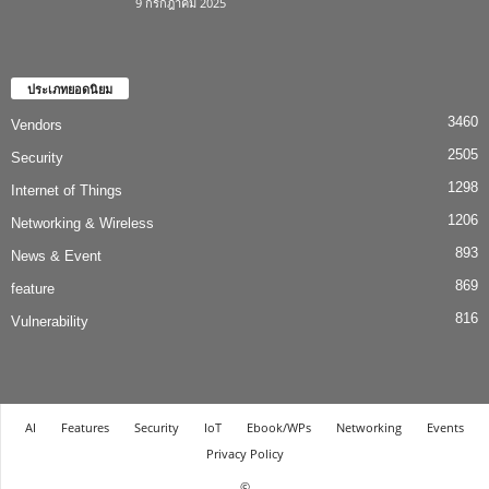
9 กรกฎาคม 2025
ประเภทยอดนิยม
3460
Vendors
2505
Security
1298
Internet of Things
1206
Networking & Wireless
893
News & Event
869
feature
816
Vulnerability
AI
Features
Security
IoT
Ebook/WPs
Networking
Events
Privacy Policy
©