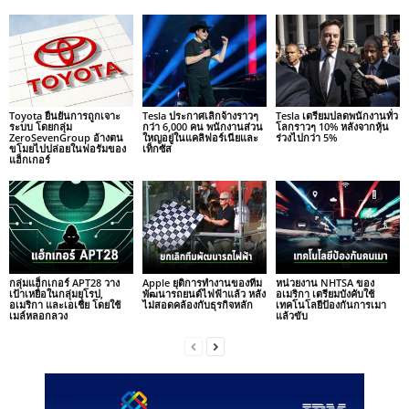
Toyota ยืนยันการถูกเจาะ
Tesla ประกาศเลิกจ้างราวๆ
Tesla เตรียมปลดพนักงานทั่ว
ระบบ โดยกลุ่ม
กว่า 6,000 คน พนักงานส่วน
โลกราวๆ 10% หลังจากหุ้น
ZeroSevenGroup อ้างตน
ใหญอยู่ในแคลิฟอร์เนียและ
ร่วงไปกว่า 5%
ขโมยไปปล่อยในฟอรัมของ
เท็กซัส
แฮ็กเกอร์
กลุ่มแฮ็กเกอร์ APT28 วาง
Apple ยุติการทำงานของทีม
หน่วยงาน NHTSA ของ
เป้าเหยื่อในกลุ่มยุโรป,
พัฒนารถยนต์ไฟฟ้าแล้ว หลัง
อเมริกา เตรียมบังคับใช้
อเมริกา และเอเชีย โดยใช้
ไม่สอดคล้องกับธุรกิจหลัก
เทคโนโลยีป้องกันการเมา
เมล์หลอกลวง
แล้วขับ