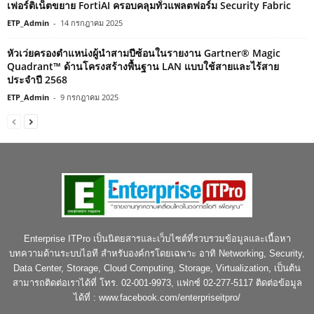
เฟอร์ติเน็ตขยาย FortiAI ครอบคลุมทั่วแพลตฟอร์ม Security Fabric
ETP_Admin
-
14 กรกฎาคม 2025
หัวเว่ยครองตำแหน่งผู้นำสามปีซ้อนในรายงาน Gartner® Magic
Quadrant™ ด้านโครงสร้างพื้นฐาน LAN แบบใช้สายและไร้สาย
ประจำปี 2568
ETP_Admin
-
9 กรกฎาคม 2025
Enterprise ITPro เป็นนิตยสารและเว็บไซต์ที่รวบรวมข้อมูลและเนื้อหา
บทความด้านระบบไอที สำหรับองค์กรโดยเฉพาะ อาทิ Networking, Security,
Data Center, Storage, Cloud Computing, Storage, Virtualization, เป็นต้น
สามารถติดต่อเราได้ที่ โทร. 02-001-9973, แฟกซ์ 02-277-5117 ติดต่อข้อมูล
ได้ที่ : www.facebook.com/enterpriseitpro/