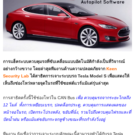
การแฮ็คระบบควบคุมรถที่ขับเคลื่อนแบบอัตโนมัติกำลังเป็นที่วิจารณ์
อย่างกว้างขวาง โดยล่าสุดทีมงานด้านความปลอดภัยจาก
Keen
Security Lab
ได้สาธิตการเจาะระบบรถ Tesla Model S เพื่อแสดงให้
เห็นถึงช่องโหว่หลายจุดในรถที่ใช้ซอฟต์แวร์แม้แต่รุ่นล่าสุด
การสาธิตครั้งนี้ใช้ช่องโหว่ใน CAN Bus
เพื่อ ควบคุมรถจากระยะไกลถึง
12 ไมล์ ทั้งการเหยียบเบรก, ปลดล็อกประตู, ควบคุมการแสดงผลของ
หน้าจอในรถ, เปิดกระโปรงหลัง, ขยับที่นั่ง, รวมไปถึงควบคุมไฟรถและที่
ปัดน้ำฝน หรือแม้แต่ขยับกระจกหูช้างขณะที่รถกำลังวิ่งอยู่
ทีมงาน ยังเชื่อว่าการเจาะระบบลักษณะนี้สามารถทำได้กับรถ Tesla