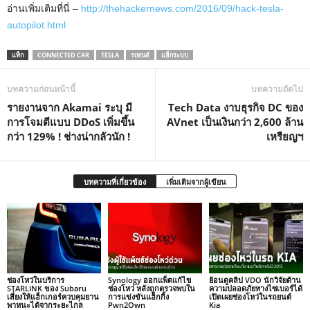
อ่านเพิ่มเติมที่นี่ –
http://thehackernews.com/2016/09/hack-tesla-
autopilot.html
แท็ก
CONNECTED CAR
TESLA
รถยนต์
แฮ็กระบบ
บทความก่อนหน้านี้
บทความถัดไป
รายงานจาก Akamai ระบุ มี
Tech Data งาบธุรกิจ DC ของ
การโจมตีแบบ DDoS เพิ่มขึ้น
AVnet เป็นเงินกว่า 2,600 ล้าน
กว่า 129% ! ช่างน่ากลัวนัก !
เหรียญฯ
บทความที่เกี่ยวข้อง
เพิ่มเติมจากผู้เขียน
ช่องโหว่ในบริการ
Synology ออกแพ็ตแก้ไข
ย้อนดูคลิป VDO นักวิจัยด้าน
STARLINK ของ Subaru
ช่องโหว่ หลังถูกตรวจพบใน
ความปลอดภัยทางไซเบอร์ได้
เสี่ยงให้แฮ็กเกอร์ควบคุมยาน
การแข่งขันแฮ็กกิ้ง
เปิดเผยช่องโหว่ในรถยนต์
พาหนะได้จากระยะไกล
Pwn2Own
Kia