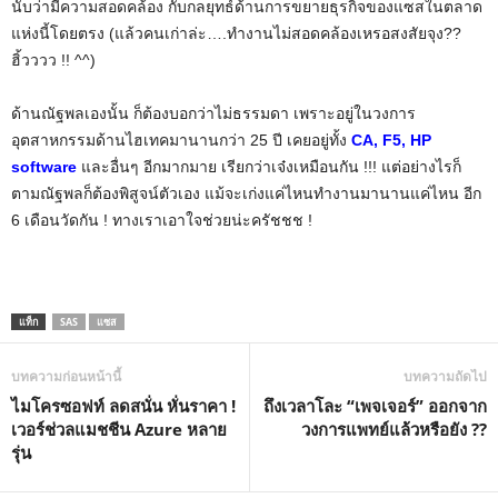
นับว่ามีความสอดคล้อง กับกลยุทธ์ด้านการขยายธุรกิจของแซสในตลาด
แห่งนี้โดยตรง (แล้วคนเก่าล่ะ….ทำงานไม่สอดคล้องเหรอสงสัยจุง??
ฮิ้วววว !! ^^)
ด้านณัฐพลเองนั้น ก็ต้องบอกว่าไม่ธรรมดา เพราะอยู่ในวงการ
อุตสาหกรรมด้านไฮเทคมานานกว่า 25 ปี เคยอยู่ทั้ง
CA, F5, HP
software
และอื่นๆ อีกมากมาย เรียกว่าเจ๋งเหมือนกัน !!! แต่อย่างไรก็
ตามณัฐพลก็ต้องพิสูจน์ตัวเอง แม้จะเก่งแค่ไหนทำงานมานานแค่ไหน อีก
6 เดือนวัดกัน ! ทางเราเอาใจช่วยน่ะครัชชช !
แท็ก
SAS
แซส
บทความก่อนหน้านี้
บทความถัดไป
ไมโครซอฟท์ ลดสนั่น หั่นราคา !
ถึงเวลาโละ “เพจเจอร์” ออกจาก
เวอร์ช่วลแมชชีน Azure หลาย
วงการแพทย์แล้วหรือยัง ??
รุ่น