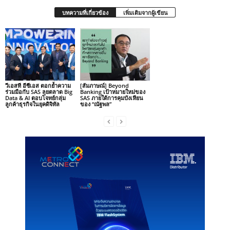
บทความที่เกี่ยวข้อง
เพิ่มเติมจากผู้เขียน
วีเอสที อีซีเอส ตอกย้ำความ
[สัมภาษณ์] Beyond
ร่วมมือกับ SAS ลุยตลาด Big
Banking เป้าหมายใหม่ของ
Data & AI ตอบโจทย์กลุ่ม
SAS ภายใต้การคุมบังเหียน
ลูกค้าธุรกิจในยุคดิจิทัล
ของ “ณัฐพล”