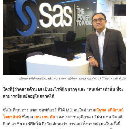
ณัฐพล อภิลักษณ์โตยานันท์ กรรมการผู้จัดการแซส ซอฟท์แวร์ (ไทยแลนด์) จำกัด
ใครก็รู้ว่าตลาดด้าน BI เป็นอะไรที่นิชมากๆ และ “คนเก่ง” เท่านั้น ที่จะ
สามารถยืนหยัดอยู่ในตลาดได้
ซึ่งในที่สุด ทาง แซส ซอฟท์แวร์ ก็ได้ MD คนใหม่ นาม
ณัฐพล อภิลักษณ์
โตยานันท์
ซึ่งคุณ
เยน เยน ตัน
รองประธานภูมิภาค บริษัท แซส อินสติ
ติวท์ เอเชีย แปซิฟิกใต้ ถึงกับเอ่ยชมว่า การแต่งตั้งนายณัฐพลในครั้งนี้