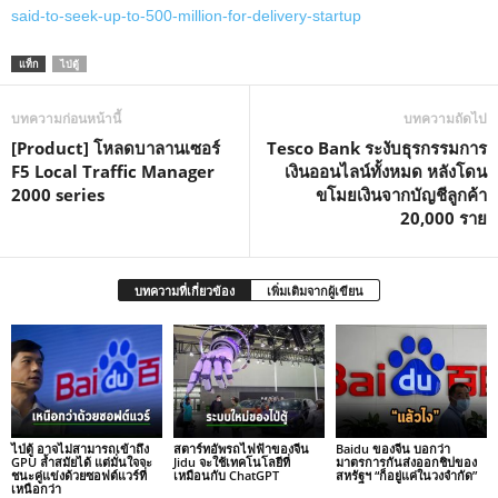
said-to-seek-up-to-500-million-for-delivery-startup
แท็ก
ไป่ตู้
บทความก่อนหน้านี้
บทความถัดไป
[Product] โหลดบาลานเซอร์
Tesco Bank ระงับธุรกรรมการ
F5 Local Traffic Manager
เงินออนไลน์ทั้งหมด หลังโดน
2000 series
ขโมยเงินจากบัญชีลูกค้า
20,000 ราย
บทความที่เกี่ยวข้อง
เพิ่มเติมจากผู้เขียน
ไป่ตู้ อาจไม่สามารถเข้าถึง
สตาร์ทอัพรถไฟฟ้าของจีน
Baidu ของจีน บอกว่า
GPU ล้ำสมัยได้ แต่มั่นใจจะ
Jidu จะใช้เทคโนโลยีที่
มาตรการกันส่งออกชิปของ
ชนะคู่แข่งด้วยซอฟต์แวร์ที่
เหมือนกับ ChatGPT
สหรัฐฯ “ก็อยู่แค่ในวงจำกัด”
เหนือกว่า