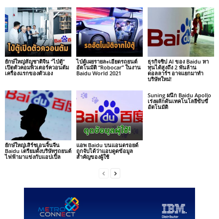
ยักษ์ใหญ่สัญชาติจีน “ไป่ตู้”
ไป่ตู้เผยรายละเอียดรถยนต์
ธุรกิจชิป AI ของ Baidu หา
เปิดตัวคอมพิวเตอร์ควอนตัม
อัตโนมัติ “Robocar” ในงาน
ทุนได้สูงถึง 2 พันล้าน
เครื่องแรกของตัวเอง
Baidu World 2021
ดอลลาร์ฯ อาจแยกมาทำ
บริษัทใหม่!
Suning ผนึก Baidu Apollo
เร่งผลักดันเทคโนโลยีขับขี่
อัตโนมัติ
ยักษ์ใหญ่เสิร์ชเอนจิ้นจีน
แอพ Baidu บนแอนดรอยด์
Baidu เตรียมตั้งบริษัทรถยนต์
ถูกจับได้ว่าแอบดูดข้อมูล
ไฟฟ้ามาแข่งกับแอปเปิ้ล
สำคัญของผู้ใช้