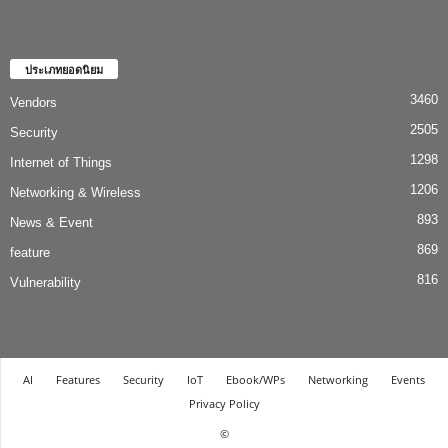
ประเภทยอดนิยม
3460
Vendors
2505
Security
1298
Internet of Things
1206
Networking & Wireless
893
News & Event
869
feature
816
Vulnerability
AI
Features
Security
IoT
Ebook/WPs
Networking
Events
Privacy Policy
©