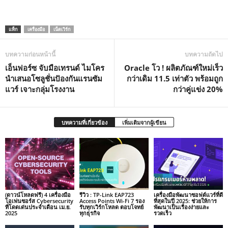
แท็ก
เครื่องมือ
เน็ตเวิร์ก
บทความก่อนหน้านี้
บทความถัดไป
เอ็นฟอร์ซ จับมือเทรนด์ ไมโคร
Oracle โว ! ผลิตภัณฑ์ใหม่เร็ว
นำเสนอโซลูชั่นปัองกันแรนซัม
กว่าเดิม 11.5 เท่าตัว พร้อมถูก
แวร์ เจาะกลุ่มโรงงาน
กว่าคู่แข่ง 20%
บทความที่เกี่ยวข้อง
เพิ่มเติมจากผู้เขียน
(ดาวน์โหลดฟรี) 4 เครื่องมือ
รีวิว : TP-Link EAP723
เครื่องมือพัฒนาซอฟต์แวร์ที่ดี
โอเพ่นซอร์ส Cybersecurity
Access Points Wi-Fi 7 รอง
ที่สุดในปี 2025: ช่วยให้การ
ที่โดดเด่นประจำเดือน เม.ย.
รับทุกเวิร์กโหลด ตอบโจทย์
พัฒนาเป็นเรื่องง่ายและ
2025
ทุกธุรกิจ
รวดเร็ว