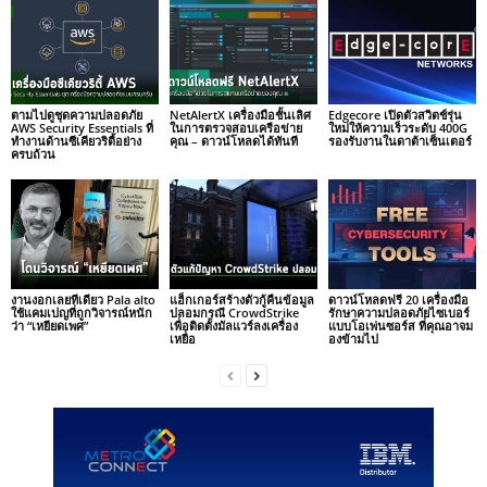
ตามไปดูชุดความปลอดภัย
NetAlertX เครื่องมือชั้นเลิศ
Edgecore เปิดตัวสวิตช์รุ่น
AWS Security Essentials ที่
ในการตรวจสอบเครือข่าย
ใหม่ให้ความเร็วระดับ 400G
ทำงานด้านซีเคียวริตี้อย่าง
คุณ – ดาวน์โหลดได้ทันที
รองรับงานในดาต้าเซ็นเตอร์
ครบถ้วน
งานงอกเลยทีเดียว Pala alto
แฮ็กเกอร์สร้างตัวกู้คืนข้อมูล
ดาวน์โหลดฟรี 20 เครื่องมือ
ใช้แคมเปญที่ถูกวิจารณ์หนัก
ปลอมกรณี CrowdStrike
รักษาความปลอดภัยไซเบอร์
ว่า “เหยียดเพศ”
เพื่อติดตั้งมัลแวร์ลงเครื่อง
แบบโอเพ่นซอร์ส ที่คุณอาจม
เหยื่อ
องข้ามไป