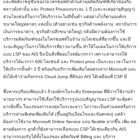
และติดตั้งโซลูชั่นของไมโครซอฟท์ได้ในส่วนผลิตภัณฑ์ทีเกี่ยวข้องกับ
คลาวด์เท่านั้น และ Protect Priceแบบระยะ 1 ปี (และจะต่ออายุสัญญา)
ส่วนไลเซ่นส์ในการให้บริการจะไม่มีขั้นต่ำ แต่อย่างไรก็ตามองค์กร
ขนาดใหญ่หลายๆ แห่งนั้น (ตัวอย่างเช่น ธุรกิจด้านพลังงาน, สถาบันการ
เงินการธนาคาร, ธุรกิจค้าปลีกขนาดใหญ่) กลับมีความต้องการใช้
บริการผลิตภัณฑ์ของไมโครซอฟท์ในจำนวนไลเซ่นส์ที่มากขึ้น และมี
ระยะสัญญาในการให้บริการที่ยาวนานขึ้น ทำให้โมเดลในการให้บริการ
แบบ LSP ของ AIS จึงเป็นสิ่งที่ตอบโจทย์มากกว่า เพราะสามารถให้
บริการได้มากว่า 500 ไลเซ่นส์ และ Protect price เป็นระยะเวลาในการ
ให้บริการขั้นต่ำ 3 ปี พร้อมกับบริการเพิ่มเติมโดยตรงจาก Microsoft และ
ยังได้เข้าร่วมกิจกรรม Cloud Jump ที่มีของ AIS ได้เหมือนที่ CSP มี
ซึ่งหากเปรียบเทียบแล้ว ถ้าองค์กรในระดับ Enterprise ที่มีการใช้งานจำ
นวนมากๆ สามารถใช้เลือกใช้บริการรูปแบบสัญญาของ LSP จะคุ้มค่า
มากยิ่งขึ้น ในแง่ของการลงทุนในระยะยาว ไม่ว่าจะเป็นส่วนลดหรือการ
บริการส่วนพิเศษเพิ่มเติมได้ (ขึ้นอยู่กับเงื่อนไขและข้อตกลง) แต่ถ้า
ต้องการใช้งาน Microsoft Online Service แบบ flexible มากขึ้น เพิ่ม-ลด
ตามต้องการ ลูกค้าก็ยังสามารถเลือกแบบ CSP ได้เช่นเดียวกัน AIS
สามารถรองรับได้ทั้งในแง่ของ ผลิตภัณฑ์ Billing และ บริการ