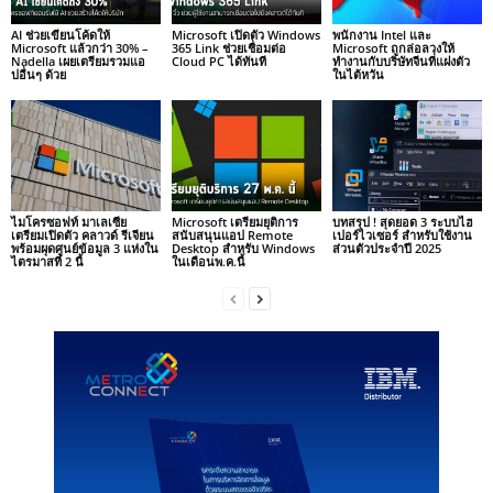
AI ช่วยเขียนโค้ดให้
Microsoft เปิดตัว Windows
พนักงาน Intel และ
Microsoft แล้วกว่า 30% –
365 Link ช่วยเชื่อมต่อ
Microsoft ถูกล่อลวงให้
Nadella เผยเตรียมรวมแอ
Cloud PC ได้ทันที
ทำงานกับบริษัทจีนที่แฝงตัว
ปอื่นๆ ด้วย
ในไต้หวัน
ไมโครซอฟท์ มาเลเซีย
Microsoft เตรียมยุติการ
บทสรุป ! สุดยอด 3 ระบบไฮ
เตรียมเปิดตัว คลาวด์ รีเจียน
สนับสนุนแอป Remote
เปอร์ไวเซอร์ สำหรับใช้งาน
พร้อมผุดศูนย์ข้อมูล 3 แห่งใน
Desktop สำหรับ Windows
ส่วนตัวประจำปี 2025
ไตรมาสที่ 2 นี้
ในเดือนพ.ค.นี้