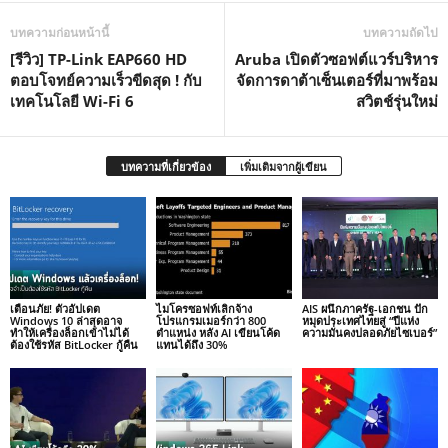
บทความก่อนหน้านี้
บทความถัดไป
[รีวิว] TP-Link EAP660 HD
Aruba เปิดตัวซอฟต์แวร์บริหาร
ตอบโจทย์ความเร็วขีดสุด ! กับ
จัดการดาต้าเซ็นเตอร์ที่มาพร้อม
เทคโนโลยี Wi-Fi 6
สวิตช์รุ่นใหม่
บทความที่เกี่ยวข้อง
เพิ่มเติมจากผู้เขียน
เตือนภัย! ตัวอัปเดต
ไมโครซอฟท์เลิกจ้าง
AIS ผนึกภาครัฐ-เอกชน ปัก
Windows 10 ล่าสุดอาจ
โปรแกรมเมอร์กว่า 800
หมุดประเทศไทยสู่ “ปีแห่ง
ทำให้เครื่องล็อกเข้าไม่ได้
ตำแหน่ง หลัง AI เขียนโค้ด
ความมั่นคงปลอดภัยไซเบอร์”
ต้องใช้รหัส BitLocker กู้คืน
แทนได้ถึง 30%