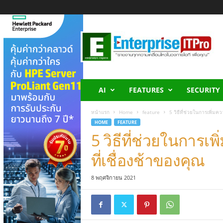
E
n
t
e
r
p
r
AI
FEATURES
SECURITY
i
s
หน้าแรก
Home
feature
5 วิธีที่ช่วยในการเพิ่มคว
e
HOME
FEATURE
I
5 วิธีที่ช่วยในการเพ
T
P
ที่เชื่องช้าของคุณ
r
o
8 พฤศจิกายน 2021