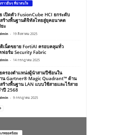
องราวอื่นๆ ที่น่าสนใจ
ว่ย เปิดตัว FusionCube HCI ยกระดับ
สร้างพื้นฐานดิจิทัลไทยสู่ยุคอนาคต
ิยะ
dmin
-
19 สิงหาคม 2025
์ติเน็ตขยาย FortiAI ครอบคลุมทั่ว
ฟอร์ม Security Fabric
dmin
-
14 กรกฎาคม 2025
ว่ยครองตำแหน่งผู้นำสามปีซ้อนใน
าน Gartner® Magic Quadrant™ ด้าน
สร้างพื้นฐาน LAN แบบใช้สายและไร้สาย
ำปี 2568
dmin
-
9 กรกฎาคม 2025
เภทยอดนิยม