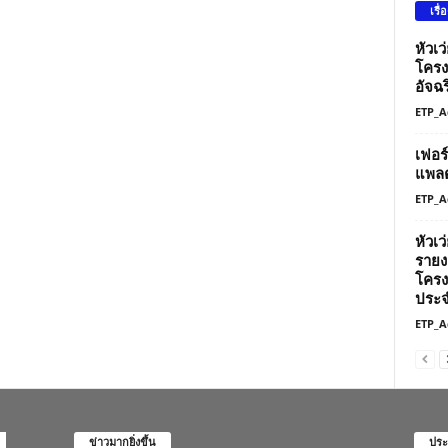
เรื่
หัวเ
โครง
อัจฉร
ETP_A
เฟอร
แพลต
ETP_A
หัวเ
รายง
โครง
ประจ
ETP_A
ข่าวมากยิ่งขึ้น
ประ