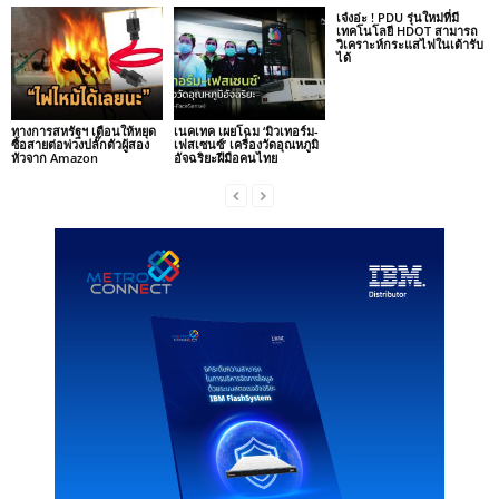
เจ๋งอ่ะ ! PDU รุ่นใหม่ที่มี
เทคโนโลยี HDOT สามารถ
วิเคราะห์กระแสไฟในเต้ารับ
ได้
ทางการสหรัฐฯ เตือนให้หยุด
เนคเทค เผยโฉม ‘มิวเทอร์ม-
ซื้อสายต่อพ่วงปลั๊กตัวผู้สอง
เฟสเซนซ์’ เครื่องวัดอุณหภูมิ
หัวจาก Amazon
อัจฉริยะฝีมือคนไทย