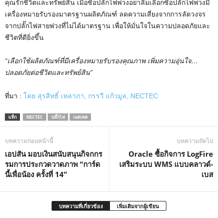
คุณรักชีวิตและทรัพย์สิน เมื่อซื้อปลั๊กไฟพ่วงอย่าลืมเลือกซื้อปลั๊กไฟพ่วงมี
เครื่องหมายรับรองมาตรฐานผลิตภัณฑ์ ลดความเสี่ยงจากการลัดวงจร
จากปลั๊กไฟสายพ่วงที่ไม่ได้มาตรฐาน เพื่อให้มั่นใจในความปลอดภัยและ
ชีวิตที่ดียิ่งขึ้น
“เลือกใช้ผลิตภัณฑ์ที่มีเครื่องหมายรับรองคุณภาพ เพิ่มความอุ่นใจ…
ปลอดภัยต่อชีวิตและทรัพย์สิน”
ที่มา :
โดย สุรสิทธิ์ เหลาภา, กรรวี แก้วมูล, NECTEC
แท็ก
NECTEC
ปลั๊กไฟ
เนคเทค
บทความก่อนหน้านี้
บทความถัดไป
เอปสัน มอบเงินสนับสนุนกิจกกร
Oracle ซื้อกิจการ LogFire
รมการประกวดวาดภาพ “การ์ด
เสริมระบบ WMS แบบคลาวด์-
นี้เพื่อน้อง ครั้งที่ 14”
เบส
บทความที่เกี่ยวข้อง
เพิ่มเติมจากผู้เขียน