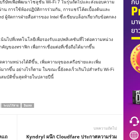
บริษัทเพื่อพัฒนาโซลูชัน Wi-Fi 7 ในรุ่นถัดไปและส่งมอบความ
 การใช้ห้องปฏิบัติการร่วมกัน, การแชร์โค้ดเบื้องต้นและ
ู้จัดการฝ่ายสื่อสารของ Intel ซึ่งเขียนบล็อกเกี่ยวกับข้อตกลง
งเน้นไปที่เทคโนโลยีเพื่อรองรับแอปพลิเคชันที่ไวต่อความหน่วง
ของทราฟิก เพื่อการเชื่อมต่อที่เชื่อถือได้มากขึ้น
ดความหน่วงได้ดีขึ้น, เพิ่มความจุของเครือข่ายและเพิ่ม
ด้มากขึ้น อย่างไรก็ตาม ในขณะนี้ยังคงเร็วเกินไปสำหรับ Wi-Fi
บัติขั้นสุดท้ายในปลายปีนี้
ระบบไร้สาย
อินเทล
บทความถัดไป
าคแถ
Kyndryl ผนึก Cloudfare ประกาศความร่วม