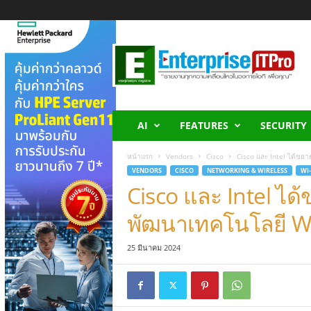
E
n
t
e
r
p
r
AI
FEATURES
SECURITY
i
s
หน้าแรก
Vendors
Cisco
Cisco และ Intel ได้ขย
e
VENDORS
CISCO
NETWORKING & WIRELESS
WI
I
Cisco และ Intel ไ
T
P
พัฒนาเทคโนโลยี Wi-
r
o
25 มีนาคม 2024