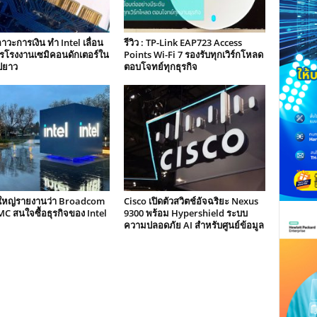
วะการเงิน ทำ Intel เลื่อน
รีวิว : TP-Link EAP723 Access
รโรงงานเซมิคอนดักเตอร์ใน
Points Wi-Fi 7 รองรับทุกเวิร์กโหลด
ปยาว
ตอบโจทย์ทุกธุรกิจ
ษ์ใหญ่รายงานว่า Broadcom
Cisco เปิดตัวสวิตช์อัจฉริยะ Nexus
C สนใจซื้อธุรกิจของ Intel
9300 พร้อม Hypershield ระบบ
ความปลอดภัย AI สำหรับศูนย์ข้อมูล