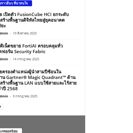
องราวอื่นๆ ที่น่าสนใจ
ว่ย เปิดตัว FusionCube HCI ยกระดับ
สร้างพื้นฐานดิจิทัลไทยสู่ยุคอนาคต
ิยะ
dmin
-
19 สิงหาคม 2025
์ติเน็ตขยาย FortiAI ครอบคลุมทั่ว
ฟอร์ม Security Fabric
dmin
-
14 กรกฎาคม 2025
ว่ยครองตำแหน่งผู้นำสามปีซ้อนใน
าน Gartner® Magic Quadrant™ ด้าน
สร้างพื้นฐาน LAN แบบใช้สายและไร้สาย
ำปี 2568
dmin
-
9 กรกฎาคม 2025
เภทยอดนิยม