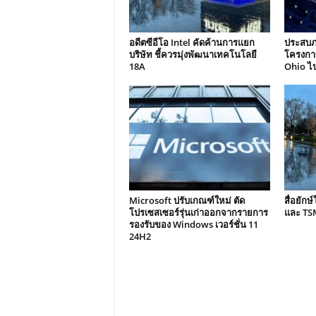
อดีตซีอีโอ Intel คัดค้านการแยก
ประสบภา
บริษัท ชี้ควรมุ่งพัฒนาเทคโนโลยี
โครงกา
18A
Ohio ไ
Microsoft ปรับเกณฑ์ใหม่ ตัด
สื่อยัก
โปรเซสเซอร์รุ่นเก่าออกจากรายการ
และ TSM
รองรับของ Windows เวอร์ชั่น 11
24H2