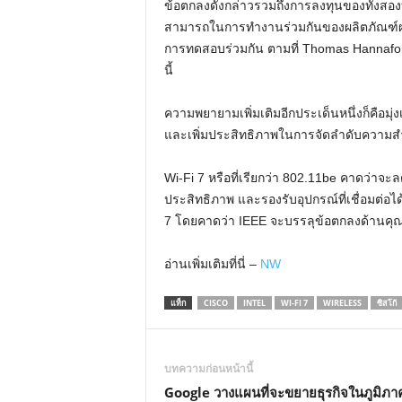
ข้อตกลงดังกล่าวรวมถึงการลงทุนของทั้งสอง
สามารถในการทำงานร่วมกันของผลิตภัณฑ์ผ่าน
การทดสอบร่วมกัน ตามที่ Thomas Hannaford ผ
นี้
ความพยายามเพิ่มเติมอีกประเด็นหนึ่งก็คือมุ่
และเพิ่มประสิทธิภาพในการจัดลำดับความสำคัญ
Wi-Fi 7 หรือที่เรียกว่า 802.11be คาดว่าจะล
ประสิทธิภาพ และรองรับอุปกรณ์ที่เชื่อมต่อไ
7 โดยคาดว่า IEEE จะบรรลุข้อตกลงด้านคุณสม
อ่านเพิ่มเติมที่นี่ –
NW
แท็ก
CISCO
INTEL
WI-FI 7
WIRELESS
ซิสโก้
บทความก่อนหน้านี้
Google วางแผนที่จะขยายธุรกิจในภูมิภ