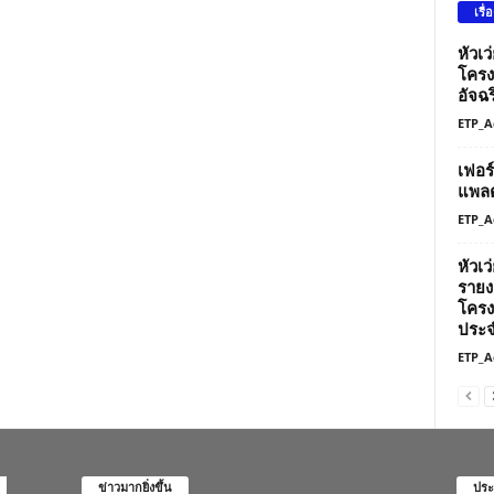
เรื่
หัวเ
โครง
อัจฉร
ETP_A
เฟอร
แพลต
ETP_A
หัวเ
รายง
โครง
ประจ
ETP_A
ข่าวมากยิ่งขึ้น
ประ