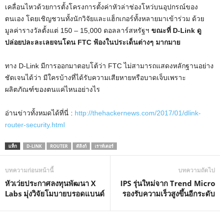
เคลื่อนไหวด้วยการตั้งโครงการตั้งค่าหัวล่าช่องโหว่บนอุปกรณ์ของ
ตนเอง โดยเชิญชวนทั้งนักวิจัยและแฮ็กเกอร์ทั้งหลายมาเข้าร่วม ด้วย
มูลค่ารางวัลตั้งแต่ 150 – 15,000 ดอลลาร์สหรัฐฯ
ขณะที่ D-Link ดู
ปล่อยปละละเลยจนโดน FTC ฟ้องในประเด็นต่างๆ มากมาย
ทาง D-Link มีการออกมาตอบโต้ว่า FTC ไม่สามารถแสดงหลักฐานอย่าง
ชัดเจนได้ว่า มีใครบ้างที่ได้รับความเสียหายหรือบาดเจ็บเพราะ
ผลิตภัณฑ์ของตนแค่ไหนอย่างไร
อ่านข่าวทั้งหมดได้ที่นี่ :
http://thehackernews.com/2017/01/dlink-
router-security.html
แท็ก
D-LINK
ROUTER
ดีลิงก์
เราท์เตอร์
บทความก่อนหน้านี้
บทความถัดไป
หัวเว่ยประกาศลงทุนพัฒนา X
IPS รุ่นใหม่จาก Trend Micro
Labs มุ่งวิจัยโมบายบรอดแบนด์
รองรับความเร็วสูงขึ้นอีกระดับ