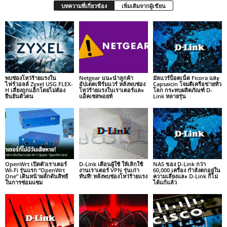
บทความที่เกี่ยวข้อง
เพิ่มเติมจากผู้เขียน
พบช่องโหว่ร้ายแรงใน
Netgear แนะนำลูกค้า
มัลแวร์บ็อตเน็ต Ficora และ
ไฟร์วอลล์ Zyxel USG FLEX-
อัปเดตเฟิร์มแวร์ หลังพบช่อง
Capsaicin โจมตีเครือข่ายทั่ว
H เสี่ยงถูกแฮ็กโดยไม่ต้อง
โหว่ร้ายแรงในเราเตอร์และ
โลก กระทบผลิตภัณฑ์ D-
ยืนยันตัวตน
แอ็คเซสพอยท์
Link หลายรุ่น
OpenWrt เปิดตัวเราเตอร์
D-Link เตือนผู้ใช้ ให้เลิกใช้
NAS ของ D-Link กว่า
Wi-Fi รุ่นแรก “OpenWrt
งานเราเตอร์ VPN รุ่นเก่า
60,000 เครื่อง กำลังตกอยู่ใน
One” เดินหน้าผลักดันสิทธิ
ทันที! หลังพบช่องโหว่ร้ายแรง
ความเสี่ยงและ D-Link ก็ไม่
ในการซ่อมแซม
ได้แก้แล้ว