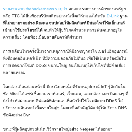
รายงานจาก thehackernews ระบุว่า
คณะกรรมการการค้าของสหรัฐฯ
หรือ FTC ได้ยื่นฟ้องบริษัทผลิตอุปกรณ์เน็ตเวิร์กของไต้หวัน
D-Link
ฐาน
ที่ไม่พยายามอย่างเพียงพอ จนปล่อยให้ผลิตภัณฑ์มีช่องโหว่ให้แฮ็กเกอร์
เข้ามาใช้ประโยชน์ได้
จนทำให้ผู้บริโภคจำนวนหลายพันคนตกอยู่ใน
ความเสี่ยง โดยฟ้องเมื่อปลายสัปดาห์ที่ผ่านมา
การเคลื่อนไหวครั้งนี้มาจากเหตุการณ์ที่มีอาชญากรไซเบอร์แฮ็กอุปกรณ์
ที่เชื่อมต่ออินเทอร์เน็ต ที่มีความปลอดภัยไม่ดีพอ เพื่อใช้เป็นเครื่องมือใน
การเปิดฉากโจมตี DDoS ขนานใหญ่ อันเป็นเหตุให้เว็บไซต์ที่มีชื่อเสียง
หลายแห่งล่ม
โดยสองเดือนก่อนหน้านี้ มีกรณีบอทเน็ตที่รันบนอุปกรณ์ IoT รู้จักกันใน
ชื่อ Mirai ได้แพร่เชื้อตามเราท์เตอร์, เว็บแคม, และกล้องวงจรปิดต่างๆ ที่
ยังใช้รหัสผ่านแบบดีฟอลต์ที่อ่อนแอ เพื่อนำไปใช้โจมตีแบบ DDoS ใส่
บริการบนอินเทอร์เน็ตรายใหญ่ๆ โดยเหยื่อสำคัญได้แก่ผู้ให้บริการ DNS
ชื่อดังอย่าง Dyn
ขณะที่ผู้ผลิตอุปกรณ์เน็ตเวิร์กรายใหญ่อย่าง Netgear ได้ออกมา