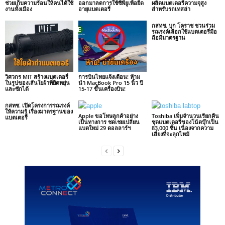
ช่วยเก็บความร้อนให้คนได้ใช้
ออกมาลดการใช้ซีพียูเพื่อยืด
ผลิตแบตเตอรี่ความจุสูง
งานทั้งเมือง
อายุแบตเตอรี่
สำหรับรถเทสล่า
กสทช. บุก โคราช ชวนร่วม
รณรงค์เลือกใช้แบตเตอรี่มือ
ถือมีมาตรฐาน
วิศวกร MIT สร้างแบตเตอรี่
การบินไทยแจ้งเตือน! ห้าม
ในรูปของเส้นใยผ้าที่ยืดหยุ่น
นำ MacBook Pro 15 นิ้ว ปี
และซักได้
15-17 ขึ้นเครื่องบิน!
กสทช. เปิดโครงการรณรงค์
ให้ความรู้ เรื่องมาตรฐานของ
Apple ขอโทษลูกค้าอย่าง
Toshiba เพิ่มจำนวนเรียกคืน
แบตเตอรี่
เป็นทางการ ชดเชยเปลี่ยน
ชุดแบตเตอรี่ของโน้ตบุ๊กเป็น
แบตใหม่ 29 ดอลลาร์ฯ
83,000 ชิ้น เนื่องจากความ
เสี่ยงที่จะลุกไหม้