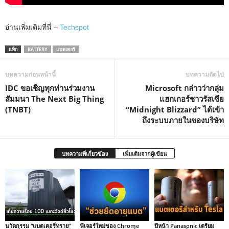
อ่านเพิ่มเติมที่นี่ –
Techspot
แท็ก
BATTERY
แบตเตอรี
บทความก่อนหน้านี้
บทความถัดไป
IDC ขอเชิญทุกท่านร่วมงาน
Microsoft กล่าวว่ากลุ่ม
สัมมนา The Next Big Thing
แฮกเกอร์ชาวรัสเซีย
(TNBT)
“Midnight Blizzard” ได้เข้า
ถึงระบบภายในของบริษัท
บทความที่เกี่ยวข้อง
เพิ่มเติมจากผู้เขียน
นวัตกรรม “แบตเตอรี่ทราย”
ฟีเจอร์ใหม่ของ Chrome
ปีหน้า Panasonic เตรียม