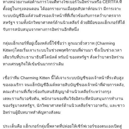
ทางหน่วยงานต่อต้านการโจมตีทางไซเบอร์ในอิหร่านหรือ CERTFA ที่
ตั้งอยู่ในกรุงลอนดอน ได้ออกรายงานเมื่อสุดสัปดาห์ก่อนว่า มีการเจาะ
ระบบบัญชีอีเมล์ส่วนตัวของเจ้าหน้าที่ที่เกี่ยวข้องกับการคว่ำบาตรจาก
สหรัฐฯ รวมทั้งนักวิทยาศาสตร์ด้านนิวเคลียร์ ด้วยฝีมือของแฮ็กเกอร์ที่ได้
รับการสนับสนุนจากทางการอิหร่านอีกทีหนึ่ง
กลุ่มแฮ็กเกอร์ที่อยู่เบื้องหลังนี้ใช้ชื่อว่า ลูกแมวยั่วสวาท (Charming
Kitten)โดยเริ่มเจาะระบบในช่วงพฤศจิกายนที่ผ่านมา ซึ่งเป็นช่วงเวลา
เดียวกับที่ประธานาธิบดีโดนัลด์ ทรัมป์ ของสหรัฐฯ สั่งคว่ำบาตรอิหร่าน
ทางเศรษฐกิจให้เข้มข้นมากกว่าเดิม
เชื่อว่าทีม Charming Kitten นี้ได้เจาะระบบบัญชีของเจ้าหน้าที่ระดับสูง
ของอเมริกา จนแฮ็กบัญชีอีเมล์หลายสิบบัญชีของเจ้าหน้าที่ฝ่ายการคลัง,
คณะทำงานที่เกี่ยวข้องกับสนธิสัญญาด้านนิวเคลียร์ระหว่างกรุง
เตหะรานกับวอชิงตัน, พนักงานของทีมวิจัยอิสระที่สนับสนุนการทำงาน
ของรัฐบาลสหรัฐฯ, นักวิทยาศาสตร์ด้านนิวเคลียร์ชาวอาหรับ, และชาว
อิหร่านผู้มีบทบาทสำคัญทางสังคม
ประเด็นคือ แฮ็กเกอร์กลุ่มนี้พลาดที่ปล่อยให้เซิร์ฟเวอร์ของตนเองเปิดสู่