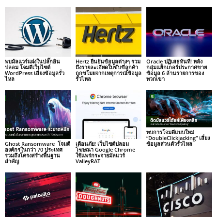
พบมัลแวร์แฝงในปลั๊กอิน
Hertz ยืนยันข้อมูลต่างๆ รวม
Oracle ปฏิเสธทันที! หลัง
ปลอม โจมตีเว็บไซต์
ถึงรายละเอียดใบขับขี่ลูกค้า
กลุ่มแฮ็กเกอร์ประกาศขาย
WordPress เสี่ยงข้อมูลรั่ว
ถูกขโมยจากเหตุการณ์ข้อมูล
ข้อมูล 6 ล้านรายการของ
ไหล
รั่วไหล
พวกเขา
พบการโจมตีแบบใหม่
“DoubleClickjacking” เสี่ยง
Ghost Ransomware โจมตี
เตือนภัย! เว็บไซต์ปลอม
ข้อมูลส่วนตัวรั่วไหล
องค์กรในกว่า 70 ประเทศ
โฆษณา Google Chrome
รวมถึงโครงสร้างพื้นฐาน
ใช้แพร่กระจายมัลแวร์
สำคัญ
ValleyRAT