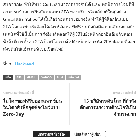
สาธารณะ ทำให้ทาง Certfaสามารถตรวจจับได้ และเทคนิคการโจมตีที่
สามารถข้ามการยืนยันตนแบบ 2FA ของบริการอีเมล์ยักษ์ใหญ่อย่าง
Gmail และ Yahoo ได้นั้นถือว่าอันตรายอย่างยิ่ง ทำให้ผู้ที่ล็อกอินแบบ
2FA โดยเฉพาะที่เลือกให้ส่งรหัสผ่าน SMS บนมือถือมีความเสี่ยงอย่างยิ่ง
เทคนิคที่ใช้นี้เป็นการส่งอีเมล์หลอกให้ผู้ใช้ไปยังหน้าล็อกอินอีเมล์ปลอม
ซึ่งถ้ามีการตั้งค่า 2FA ก็จะรีไดเรกต์ไปยังหน้าป้อนรหัส 2FA ปลอม ที่คอย
ส่งรหัสให้แฮ็กเกอร์แบบเรียลไทม์
ที่มา :
Hackread
แท็ก
2FA
GMAIL
YAHOO
อีเมล์
แฮ็กเกอร์
บทความก่อนหน้านี้
บทความถัดไป
ไมโครซอฟท์รีบออกแพทช์บน
15 บริษัทระดับโลก ที่กำลัง
วินโดวส์ เพื่ออุดช่องโหว่แบบ
ต้องการแรงงานด้านไอทีเป็น
Zero-Day
จำนวนมาก
บทความที่เกี่ยวข้อง
เพิ่มเติมจากผู้เขียน