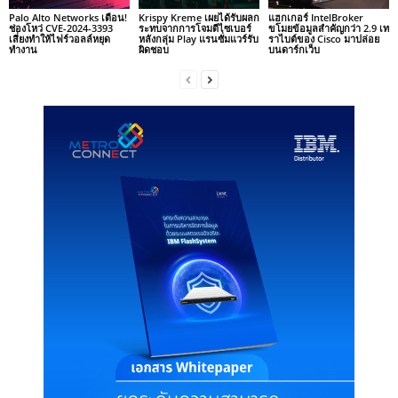
Palo Alto Networks เตือน!
Krispy Kreme เผยได้รับผลก
แฮกเกอร์ IntelBroker
ช่องโหว่ CVE-2024-3393
ระทบจากการโจมตีไซเบอร์
ขโมยข้อมูลสำคัญกว่า 2.9 เท
เสี่ยงทำให้ไฟร์วอลล์หยุด
หลังกลุ่ม Play แรนซั่มแวร์รับ
ราไบต์ของ Cisco มาปล่อย
ทำงาน
ผิดชอบ
บนดาร์กเว็บ