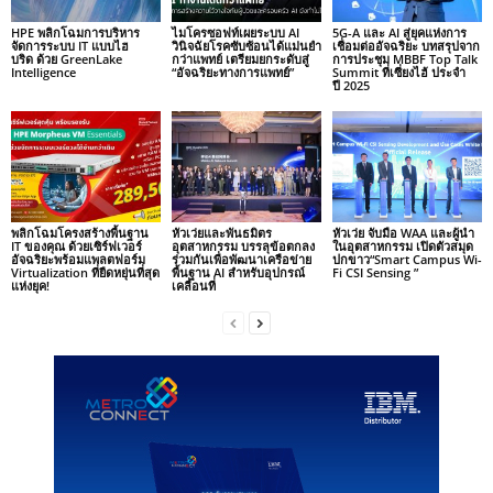
HPE พลิกโฉมการบริหาร
ไมโครซอฟท์เผยระบบ AI
5G-A และ AI สู่ยุคแห่งการ
จัดการระบบ IT แบบไฮ
วินิจฉัยโรคซับซ้อนได้แม่นยำ
เชื่อมต่ออัจฉริยะ บทสรุปจาก
บริด ด้วย GreenLake
กว่าแพทย์ เตรียมยกระดับสู่
การประชุม MBBF Top Talk
Intelligence
“อัจฉริยะทางการแพทย์”
Summit ที่เซี่ยงไฮ้ ประจำ
ปี 2025
พลิกโฉมโครงสร้างพื้นฐาน
หัวเว่ยและพันธมิตร
หัวเว่ย จับมือ WAA และผู้นำ
IT ของคุณ ด้วยเซิร์ฟเวอร์
อุตสาหกรรม บรรลุข้อตกลง
ในอุตสาหกรรม เปิดตัวสมุด
อัจฉริยะพร้อมแพลตฟอร์ม
ร่วมกันเพื่อพัฒนาเครือข่าย
ปกขาว“Smart Campus Wi-
Virtualization ที่ยืดหยุ่นที่สุด
พื้นฐาน AI สำหรับอุปกรณ์
Fi CSI Sensing ”
แห่งยุค!
เคลื่อนที่