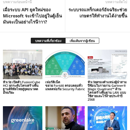
บทความก่อนหน้านี้
บทความถัดไป
เมื่อระบบ API ยุคใหม่ของ
ระบบรถแทร็กเตอร์อัจฉริยะช่วย
Microsoft จะเข้าไปอยู่ในตู้เย็น
เกษตรให้ทำงานได้ง่ายขึ้น
มันจะเป็นอย่างไรน๊าาา?
บทความที่เกี่ยวข้อง
เพิ่มเติมจากผู้เขียน
หัวเว่ย เปิดตัว FusionCube
เฟอร์ติเน็ต
หัวเว่ยครองตำแหน่งผู้นำสาม
HCI ยกระดับโครงสร้างพื้น
ขยาย FortiAI ครอบคลุมทั่ว
ปีซ้อนในรายงาน Gartner®
ฐานดิจิทัลไทยสู่ยุคอนาคต
แพลตฟอร์ม Security Fabric
Magic Quadrant™ ด้าน
อัจฉริยะ
โครงสร้างพื้นฐาน LAN แบบ
ใช้สายและไร้สายประจำปี
2568