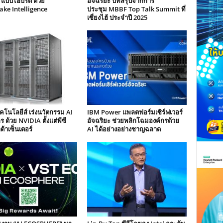
 แบบไฮบริด ด้วย
อัจฉริยะ บทสรุปจากการ
ke Intelligence
ประชุม MBBF Top Talk Summit ที่
เซี่ยงไฮ้ ประจำปี 2025
ทคโนโลยีส์ เร่งนวัตกรรม AI
IBM Power แพลตฟอร์มเซิร์ฟเวอร์
 ด้วย NVIDIA ตั้งแต่พีซี
อัจฉริยะ ช่วยพลิกโฉมองค์กรด้วย
ต้าเซ็นเตอร์
AI ได้อย่างอย่างชาญฉลาด