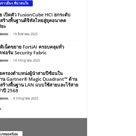
องราวอื่นๆ ที่น่าสนใจ
ว่ย เปิดตัว FusionCube HCI ยกระดับ
สร้างพื้นฐานดิจิทัลไทยสู่ยุคอนาคต
ิยะ
dmin
-
19 สิงหาคม 2025
์ติเน็ตขยาย FortiAI ครอบคลุมทั่ว
ฟอร์ม Security Fabric
dmin
-
14 กรกฎาคม 2025
ว่ยครองตำแหน่งผู้นำสามปีซ้อนใน
าน Gartner® Magic Quadrant™ ด้าน
สร้างพื้นฐาน LAN แบบใช้สายและไร้สาย
ำปี 2568
dmin
-
9 กรกฎาคม 2025
เภทยอดนิยม