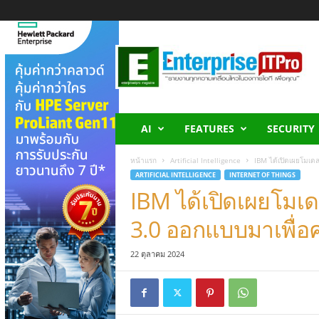
E
n
t
e
r
p
r
AI
FEATURES
SECURITY
i
s
หน้าแรก
Artificial Intelligence
IBM ได้เปิดเผยโมเด
e
ARTIFICIAL INTELLIGENCE
INTERNET OF THINGS
I
IBM ได้เปิดเผยโมเด
T
P
3.0 ออกแบบมาเพื่อ
r
o
22 ตุลาคม 2024