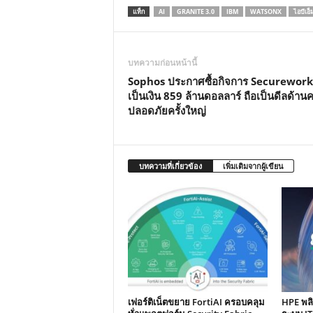
แท็ก
AI
GRANITE 3.0
IBM
WATSONX
ไอบีเอ็
บทความก่อนหน้านี้
Sophos ประกาศซื้อกิจการ Securework
เป็นเงิน 859 ล้านดอลลาร์ ถือเป็นดีลด้าน
ปลอดภัยครั้งใหญ่
บทความที่เกี่ยวข้อง
เพิ่มเติมจากผู้เขียน
เฟอร์ติเน็ตขยาย FortiAI ครอบคลุม
HPE พล