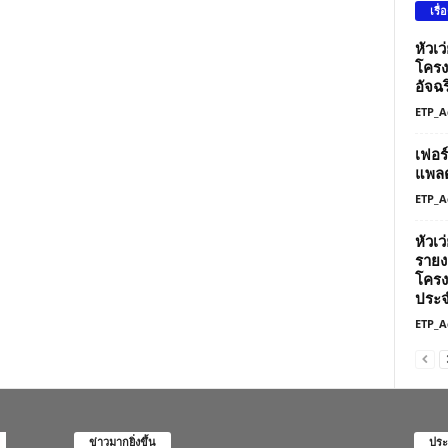
เรื่
หัวเ
โครง
อัจฉร
ETP_A
เฟอร
แพลต
ETP_A
หัวเ
รายง
โครง
ประจ
ETP_A
ข่าวมากยิ่งขึ้น
ประ