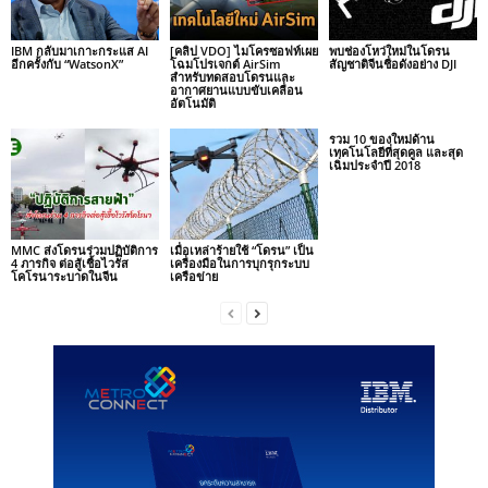
IBM กลับมาเกาะกระแส AI
[คลิป VDO] ไมโครซอฟท์เผย
พบช่องโหว่ใหม่ในโดรน
อีกครั้งกับ “WatsonX”
โฉมโปรเจกต์ AirSim
สัญชาติจีนชื่อดังอย่าง DJI
สำหรับทดสอบโดรนและ
อากาศยานแบบขับเคลื่อน
อัตโนมัติ
รวม 10 ของใหม่ด้าน
เทคโนโลยีที่สุดคูล และสุด
เฉิ่มประจำปี 2018
MMC ส่งโดรนร่วมปฏิบัติการ
เมื่อเหล่าร้ายใช้ “โดรน” เป็น
4 ภารกิจ ต่อสู้เชื้อไวรัส
เครื่องมือในการบุกรุกระบบ
โคโรนาระบาดในจีน
เครือข่าย