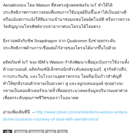
Aerialtronics โดย Watson ที่ส่งตรงสู่แพลตฟอร์ม IoT ทำให้ได้
ประสิทธิภาพการตรวจสอบที่แทนการใช้มนุษย์ปีนขึ้นเสาได้เป็นอย่างดี
หรือแม้แต่การแจ้งให้ทีมงานเข้ามาซ่อมแซมโดยอัตโนมัติ หรือการตรวจ
วัดสัญญาณโทรศัพท์จากเสาอากาศบนโดรนได้โดยตรง
ยิ่งรวมพลังกับชิพ Snapdragon จาก Qualcomm ยิ่งช่วยยกระดับ
ประสิทธิภาพด้านการเชื่อมต่อไร้สายของโดรนได้มากขึ้นไปด้วย
ผลิตภัณฑ์ IoT ของ IBM’s Watson กำลังพัฒนาเพื่อมุ่งเน้นการใช้งานทั้ง
ด้านยานยนต์, ผลิตภัณฑ์อิเล็กทรอนิกส์ระดับคอนซูเมอร์, ธุรกิจค้าปลีก,
การประกันภัย, และในโรงงานอุตสาหกรรม โดยถือเป็นก้าวสำคัญที่
ทำให้ทุกสิ่งรอบตัวกลายเป็นดวงตา หู และจมูกแทนมนุษย์ ทุกอย่างจะ
กลายเป็นคอมพิวเตอร์ขนาดจิ๋วที่คอยประมวลผลข้อมูลปริมาณมหาศาล
เพื่อยกระดับคุณภาพชีวิตของเราในอนาคต
อ่านเพิ่มเติมที่นี่ –
http://www.zdnet.com/article/ibms-watson-enters-
drone-business-courtesy-of-deal-with-aerialtronics/
แท็ก
DRONE
WATSON
วัตสัน
โดรน