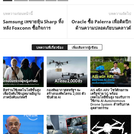
บทความก่อนหน้านี้
บทความถัดไป
Samsung เทขายหุ้น Sharp ทิ้ง
Oracle ซื้อ Palerra เพื่อติดปีก
หลัง Foxconn ซื้อกิจการ
ด้านความปลอดภัยบนคลาวด์
บทความที่เกี่ยวข้อง
เพิ่มเติมจากผู้เขียน
อิหร่านใช้เทคโนโลยีขั้นสูง
กองทัพอากาศสหรัฐฯ จะ
AIS ผนึก ARV โชว์ศักยภาพ
เพื่อบังคับใช้กฎหมายฮิญาบ
สร้างกองทัพโดรน 2,000 ตัว
เครือข่าย 5G พร้อม
ภาคบังคับแก่สตรี
ขับด้วย AI
เทคโนโลยีขั้นสูง รองรับการ
ใช้งาน AI Autonomous
Drone System สำหรับภาค
อุตสาหกรรม