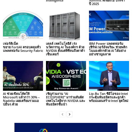
Intelligence
Summit ที่เซี่ยงไฮ้ ประจำ
ปี 2025
เฟอร์ติเน็ต
เดลล์ เทคโนโลยีส์ เร่ง
IBM Power แพลตฟอร์ม
ขยาย FortiAI ครอบคลุมทั่ว
นวัตกรรม AI ในองค์กร ด้วย
เซิร์ฟเวอร์อัจฉริยะ ช่วยพลิก
แพลตฟอร์ม Security Fabric
NVIDIA ตั้งแต่พีซีจนถึงดาต้า
โฉมองค์กรด้วย AI ได้อย่าง
เซ็นเตอร์
อย่างชาญฉลาด
AI ช่วยเขียนโค้ดให้
เชิญร่วมงาน “AI
Lip-Bu Tan ซีอีโอของ Intel
Microsoft แล้วกว่า 30% –
ECOSPHERE” มาร่วมสัมผัส
กระตุ้นพันธมิตรและลูกค้า
Nadella เผยเตรียมรวมแอ
เทคโนโลยีจาก NVIDIA และ
พร้อมแผนสร้าง Intel ยุคใหม่
ปอื่นๆ ด้วย
พันธมิตรชั้นนำ