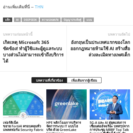
อ่านเพิ่มเติมที่นี่ –
THN
แท็ก
AI
DEEPSEEK
ความปลอดภัย
ปัญญาประดิษฐ์
แบน
บทความก่อนหน้านี้
บทความถัดไป
เกิดเหตุ Microsoft 365
อังกฤษเป็นประเทศแรกของโลก
ขัดข้อง! ทำผู้ใช้และผู้ดูแลระบบ
ออกกฎหมายห้ามใช้ AI สร้างสื่อ
บางส่วนไม่สามารถเข้าถึงบริการ
ล่วงละเมิดทางเพศเด็ก
ได้
บทความที่เกี่ยวข้อง
เพิ่มเติมจากผู้เขียน
เฟอร์ติเน็ต
HPE พลิกโฉมการบริหาร
5G-A และ AI สู่ยุคแห่งการ
ขยาย FortiAI ครอบคลุมทั่ว
จัดการระบบ IT แบบไฮ
เชื่อมต่ออัจฉริยะ บทสรุปจาก
แพลตฟอร์ม Security Fabric
บริด ด้วย GreenLake
การประชุม MBBF Top Talk