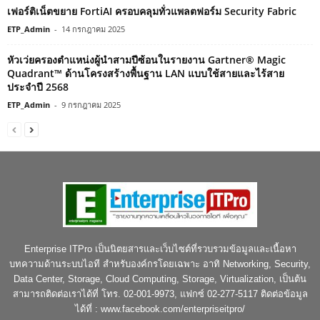
เฟอร์ติเน็ตขยาย FortiAI ครอบคลุมทั่วแพลตฟอร์ม Security Fabric
ETP_Admin
-
14 กรกฎาคม 2025
หัวเว่ยครองตำแหน่งผู้นำสามปีซ้อนในรายงาน Gartner® Magic
Quadrant™ ด้านโครงสร้างพื้นฐาน LAN แบบใช้สายและไร้สาย
ประจำปี 2568
ETP_Admin
-
9 กรกฎาคม 2025
Enterprise ITPro เป็นนิตยสารและเว็บไซต์ที่รวบรวมข้อมูลและเนื้อหา
บทความด้านระบบไอที สำหรับองค์กรโดยเฉพาะ อาทิ Networking, Security,
Data Center, Storage, Cloud Computing, Storage, Virtualization, เป็นต้น
สามารถติดต่อเราได้ที่ โทร. 02-001-9973, แฟกซ์ 02-277-5117 ติดต่อข้อมูล
ได้ที่ : www.facebook.com/enterpriseitpro/