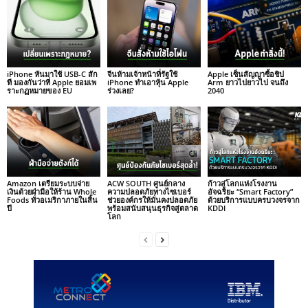
iPhone หันมาใช้ USB-C สัก
จีนห้ามเจ้าหน้าที่รัฐใช้
Apple เซ็นสัญญาซื้อชิป
ที มองกันว่าที่ Apple ยอมเพ
iPhone ทำเอาหุ้น Apple
Arm ยาวไปยาวไป จนถึง
ราะกฏหมายของ EU
ร่วงเลย?
2040
Amazon เตรียมระบบจ่าย
ACW SOUTH ศูนย์กลาง
ก้าวสู่โลกแห่งโรงงาน
เงินด้วยฝ่ามือให้ร้าน Whole
ความปลอดภัยทางไซเบอร์
อัจฉริยะ “Smart Factory”
Foods ทั่วอเมริกาภายในสิ้น
ช่วยองค์กรให้มั่นคงปลอดภัย
ด้วยบริการแบบครบวงจรจาก
ปี
พร้อมสนับสนุนธุรกิจสู่ตลาด
KDDI
โลก