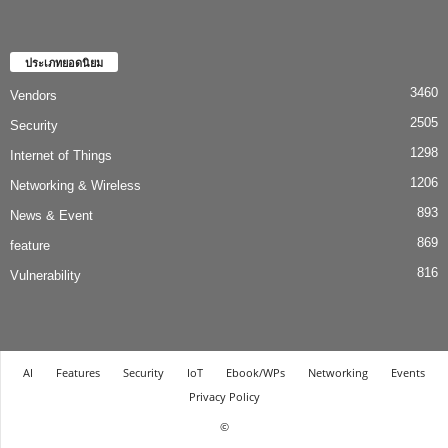
ประเภทยอดนิยม
3460
Vendors
2505
Security
1298
Internet of Things
1206
Networking & Wireless
893
News & Event
869
feature
816
Vulnerability
AI
Features
Security
IoT
Ebook/WPs
Networking
Events
Privacy Policy
©