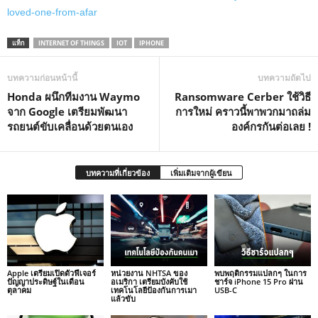
loved-one-from-afar
แท็ก
INTERNET OF THINGS
IOT
IPHONE
บทความก่อนหน้านี้
บทความถัดไป
Honda ผนึกทีมงาน Waymo
Ransomware Cerber ใช้วิธี
จาก Google เตรียมพัฒนา
การใหม่ คราวนี้พาพวกมาถล่ม
รถยนต์ขับเคลื่อนด้วยตนเอง
องค์กรกันต่อเลย !
บทความที่เกี่ยวข้อง
เพิ่มเติมจากผู้เขียน
Apple เตรียมเปิดตัวฟีเจอร์
หน่วยงาน NHTSA ของ
พบพฤติกรรมแปลกๆ ในการ
ปัญญาประดิษฐ์ในเดือน
อเมริกา เตรียมบังคับใช้
ชาร์จ iPhone 15 Pro ผ่าน
ตุลาคม
เทคโนโลยีป้องกันการเมา
USB-C
แล้วขับ