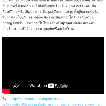
อุปกรณ์นี้ออกแบบด้วยพลาสติก พร้อมซิลิโคนที่มีเซนเซอร์ฝังอยู่ ต่อเชื่อม
กับอุปกรณ์ iPhone รวมถึงลิงก์กับซอฟต์แวร์ประเภท VDO Call เช่น
FaceTime หรือ Skype และเมื่อคุณรู้สึกอยากจะจูบ ทั้งคู่ก็แค่กดปุ่มริม
ฝีปาก และก็จูบกันเลย มันก็จะมีความรู้สึกเหมือนได้สัมผัสกันจริงๆ
Zhang บอกว่า Kissenger ไม่ใช่แค่สำหรับคู่รักคนไกลน่ะ แต่เหมาะ
สำหรับครอบครัวด้วย อาจจะจูบแก้มหรืออะไรก็ตาม
ที่มา :
http://spectrum.ieee.org/the-human-
os/biomedical/devices/robotic-kiss-transmitter-lets-you-smooch-a-