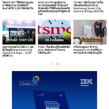
วิศวกร MIT ใช้พลังงานแสง
ACW SOUTH ศูนย์กลาง
“เกาสง” เปิดโลกสู่การเป็น
อาทิตย์ สามารถผลิตน้ำ
ความปลอดภัยทางไซเบอร์
เมืองอัจฉริยะผ่านงาน
สะอาดได้ 5,000 ลิตรต่อวัน
ช่วยองค์กรให้มั่นคงปลอดภัย
Kaohsiung Smart City
พร้อมสนับสนุนธุรกิจสู่ตลาด
Summit & Expo (KSCSE)
โลก
มหกรรมเทคโนโลยี IoT สุด
TSMC เริ่มเดินเครื่องผลิตชิป
กริ่งประตูแมว ทำจาก
ยิ่งใหญ่กับงาน Smart City
3nm ส่งตรงจากโรงงาน
Raspberry Pi ช่วยให้เรา
Summit & Expo – SCSE
ไต้หวันแล้ว
ทราบแล้วมาเปิดประตูให้
ครั้งที่ 10