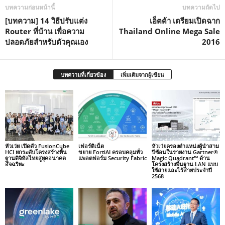
บทความก่อนหน้านี้
บทความถัดไป
[บทความ] 14 วิธีปรับแต่ง
เอ็ตด้า เตรียมเปิดฉาก
Router ที่บ้าน เพื่อความ
Thailand Online Mega Sale
ปลอดภัยสำหรับตัวคุณเอง
2016
บทความที่เกี่ยวข้อง
เพิ่มเติมจากผู้เขียน
หัวเว่ย เปิดตัว FusionCube
เฟอร์ติเน็ต
หัวเว่ยครองตำแหน่งผู้นำสาม
HCI ยกระดับโครงสร้างพื้น
ขยาย FortiAI ครอบคลุมทั่ว
ปีซ้อนในรายงาน Gartner®
ฐานดิจิทัลไทยสู่ยุคอนาคต
แพลตฟอร์ม Security Fabric
Magic Quadrant™ ด้าน
อัจฉริยะ
โครงสร้างพื้นฐาน LAN แบบ
ใช้สายและไร้สายประจำปี
2568