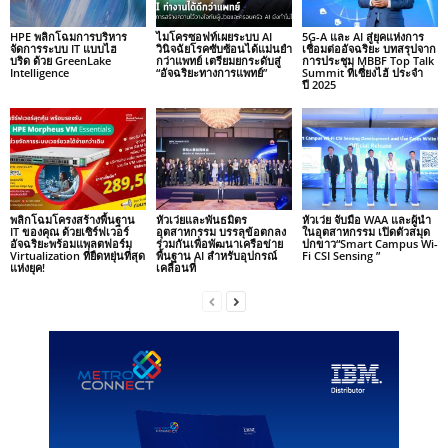
HPE พลิกโฉมการบริหาร
ไมโครซอฟท์เผยระบบ AI
5G-A และ AI สู่ยุคแห่งการ
จัดการระบบ IT แบบไฮ
วินิจฉัยโรคซับซ้อนได้แม่นยำ
เชื่อมต่ออัจฉริยะ บทสรุปจาก
บริด ด้วย GreenLake
กว่าแพทย์ เตรียมยกระดับสู่
การประชุม MBBF Top Talk
Intelligence
“อัจฉริยะทางการแพทย์”
Summit ที่เซี่ยงไฮ้ ประจำ
ปี 2025
พลิกโฉมโครงสร้างพื้นฐาน
หัวเว่ยและพันธมิตร
หัวเว่ย จับมือ WAA และผู้นำ
IT ของคุณ ด้วยเซิร์ฟเวอร์
อุตสาหกรรม บรรลุข้อตกลง
ในอุตสาหกรรม เปิดตัวสมุด
อัจฉริยะพร้อมแพลตฟอร์ม
ร่วมกันเพื่อพัฒนาเครือข่าย
ปกขาว“Smart Campus Wi-
Virtualization ที่ยืดหยุ่นที่สุด
พื้นฐาน AI สำหรับอุปกรณ์
Fi CSI Sensing ”
แห่งยุค!
เคลื่อนที่