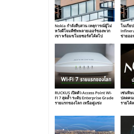
Nokia กำลังสืบสวน เหตุการณ์ผู้ไม่
โนเกียป
หวังดีโจมตีซัพพลายเออร์ของพวก
Infinera
เขา พร้อมขโมยซอร์สโค้ดไป
ข่ายออฟ
RUCKUS เปิดตัว Access Point WI-
เซ่นพิษ
FI 7 สุดล้ำ ระดับ Enterprise Grade
ปลดคนกว
รายแรกของโลก เหนือคู่แข่ง
รายได้