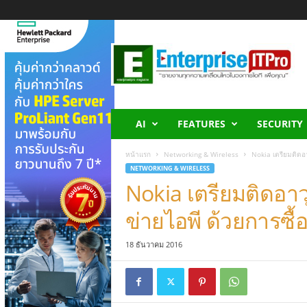
E
n
t
e
r
p
r
AI
FEATURES
SECURITY
i
s
หน้าแรก
Networking & Wireless
Nokia เตรียมติดอา
e
NETWORKING & WIRELESS
I
Nokia เตรียมติดอาว
T
P
ข่ายไอพี ด้วยการซื
r
o
18 ธันวาคม 2016