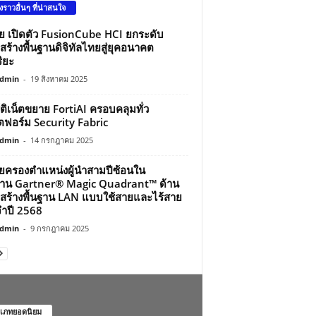
องราวอื่นๆ ที่น่าสนใจ
ว่ย เปิดตัว FusionCube HCI ยกระดับ
สร้างพื้นฐานดิจิทัลไทยสู่ยุคอนาคต
ิยะ
dmin
-
19 สิงหาคม 2025
์ติเน็ตขยาย FortiAI ครอบคลุมทั่ว
ฟอร์ม Security Fabric
dmin
-
14 กรกฎาคม 2025
ว่ยครองตำแหน่งผู้นำสามปีซ้อนใน
าน Gartner® Magic Quadrant™ ด้าน
สร้างพื้นฐาน LAN แบบใช้สายและไร้สาย
ำปี 2568
dmin
-
9 กรกฎาคม 2025
เภทยอดนิยม