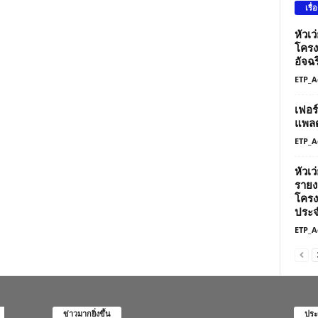
เรื่
หัวเ
โครง
อัจฉร
ETP_A
เฟอร
แพลต
ETP_A
หัวเ
รายง
โครง
ประจ
ETP_A
ข่าวมากยิ่งขึ้น
ประ