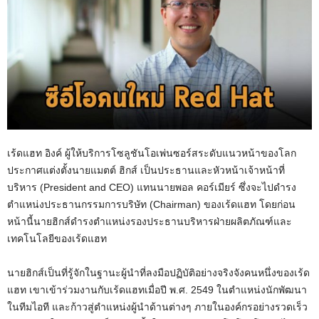
เร้ดแฮท อิงค์ ผู้ให้บริการโซลูชันโอเพ่นซอร์สระดับแนวหน้าของโลก
ประกาศแต่งตั้งนายแมตต์ ฮิกส์ เป็นประธานและหัวหน้าเจ้าหน้าที่
บริหาร (President and CEO) แทนนายพอล คอร์เมียร์ ซึ่งจะไปดำรง
ตำแหน่งประธานกรรมการบริษัท (Chairman) ของเร้ดแฮท โดยก่อน
หน้านี้นายฮิกส์ดำรงตำแหน่งรองประธานบริหารฝ่ายผลิตภัณฑ์และ
เทคโนโลยีของเร้ดแฮท
นายฮิกส์เป็นที่รู้จักในฐานะผู้นำที่ลงมือปฏิบัติอย่างจริงจังคนหนึ่งของเร้ด
แฮท เขาเข้าร่วมงานกับเร้ดแฮทเมื่อปี พ.ศ. 2549 ในตำแหน่งนักพัฒนา
ในทีมไอที และก้าวสู่ตำแหน่งผู้นำด้านต่างๆ ภายในองค์กรอย่างรวดเร็ว