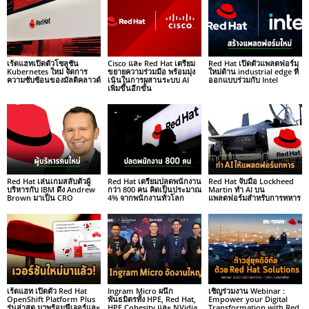
เร้ดแฮทเปิดตัวโซลูชัน
Cisco และ Red Hat เตรียม
Red Hat เปิดตัวแพลตฟอร์ม
Kubernetes ใหม่ จัดการ
ขยายความร่วมมือ พร้อมมุ่ง
ใหม่ด้าน industrial edge ที่
ความซับซ้อนของมัลติคลาวด์
เน้นในการผสานระบบ AI
ออกแบบร่วมกับ Intel
เพิ่มขึ้นอีกขั้น
Red Hat เล่นเกมสลับตัวผู้
Red Hat เตรียมปลดพนักงาน
Red Hat จับมือ Lockheed
บริหารกับ IBM ดึง Andrew
กว่า 800 คน คิดเป็นประมาณ
Martin ทำ AI บน
Brown มาเป็น CRO
4% จากพนักงานทั่วโลก
แพลตฟอร์มสำหรับการทหาร
เร้ดแฮท เปิดตัว Red Hat
Ingram Micro ผนึก
เชิญร่วมงาน Webinar :
OpenShift Platform Plus
พันธมิตรทั้ง HPE, Red Hat,
Empower your Digital
รุ่นล่าสุด มาพร้อมฟีเจอร์และ
HPE Cohesity และ NVidia
Transformation with Red