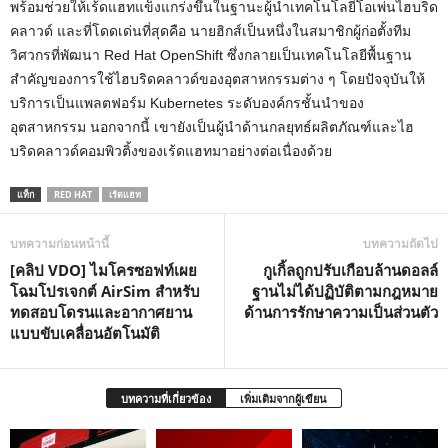
พร้อมช่วยให้เร้ดแฮทแข็งแกร่งขึ้นในฐานะผู้นำเทคโนโลยีโอเพ่นไฮบริด
คลาวด์ และที่โดดเด่นที่สุดคือ นายฮิกส์เป็นหนึ่งในสมาชิกผู้ก่อตั้งทีม
วิศวกรที่พัฒนา Red Hat OpenShift ซึ่งกลายเป็นเทคโนโลยีพื้นฐาน
สำคัญของการใช้ไฮบริดคลาวด์ของอุตสาหกรรมต่าง ๆ โดยปัจจุบันให้
บริการเป็นแพลตฟอร์ม Kubernetes ระดับองค์กรชั้นนำของ
อุตสาหกรรม นอกจากนี้ เขายังเป็นผู้นำด้านกลยุทธ์ผลิตภัณฑ์และไฮ
บริดคลาวด์คอมพิวติ้งของเร้ดแฮทมาอย่างต่อเนื่องด้วย
แท็ก
RED HAT
เร้ดแฮท
บทความก่อนหน้านี้
บทความถัดไป
[คลิป VDO] ไมโครซอฟท์เผย
กูเกิ้ลถูกปรับเกือบล้านดอลล์
โฉมโปรเจกต์ AirSim สำหรับ
ฐานไม่ได้ปฏิบัติตามกฎหมาย
ทดสอบโดรนและอากาศยาน
ด้านการรักษาความเป็นส่วนตัว
แบบขับเคลื่อนอัตโนมัติ
บทความที่เกี่ยวข้อง
เพิ่มเติมจากผู้เขียน