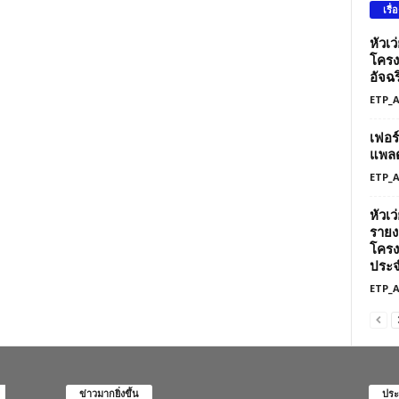
เรื่
หัวเ
โครง
อัจฉร
ETP_
เฟอร
แพลต
ETP_
หัวเ
รายง
โครง
ประจ
ETP_
ข่าวมากยิ่งขึ้น
ประ