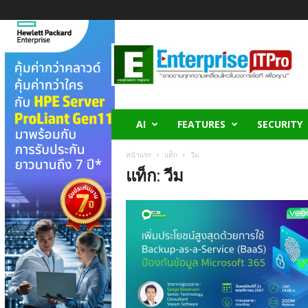
E
n
t
e
r
p
r
AI
FEATURES
SECURITY
i
s
หน้าแรก
แท็ก
วีม
e
แท็ก: วีม
I
T
P
r
o