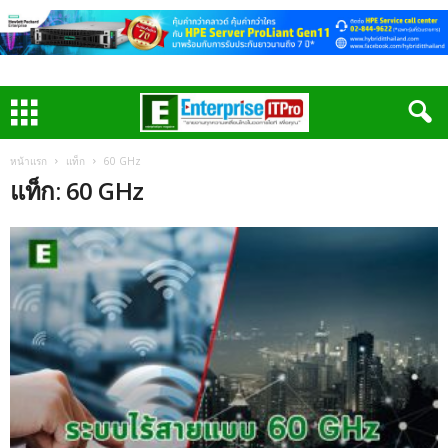
หน้าแรก
แท็ก
60 GHz
แท็ก: 60 GHz