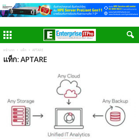
หน้าแรก
แท็ก
APTARE
แท็ก: APTARE