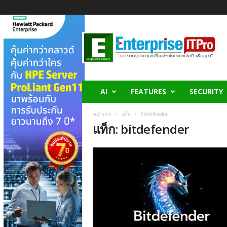
E
n
t
e
r
p
r
AI
FEATURES
SECURITY
i
s
หน้าแรก
แท็ก
Bitdefender
e
แท็ก: bitdefender
I
T
P
r
o