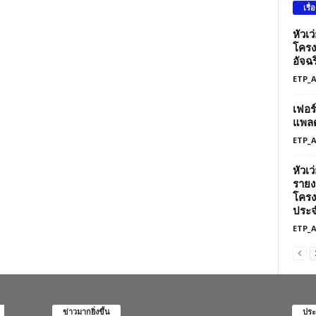
เรื่
หัวเ
โครง
อัจฉร
ETP_
เฟอร
แพลต
ETP_
หัวเ
รายง
โครง
ประจ
ETP_
ข่าวมากยิ่งขึ้น
ประ