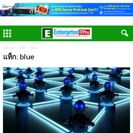
หน้าแรก
แท็ก
Blue
แท็ก: blue