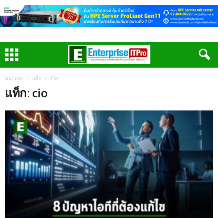
หน้าแรก
แท็ก
Cio
แท็ก: cio