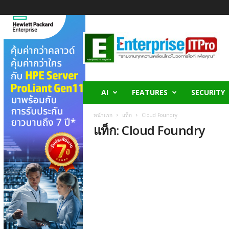
E
n
t
e
r
p
r
AI
FEATURES
SECURITY
i
s
หน้าแรก
แท็ก
Cloud Foundry
e
แท็ก: Cloud Foundry
I
T
P
r
o