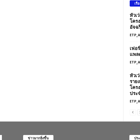
เรื่
หัวเ
โครง
อัจฉร
ETP_
เฟอร
แพลต
ETP_
หัวเ
รายง
โครง
ประจ
ETP_
ข่าวมากยิ่งขึ้น
ประ