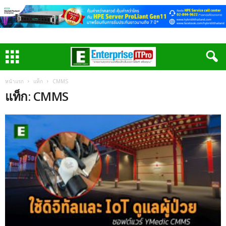
หน้าแรก
แท็ก
CMMS
แท็ก: CMMS