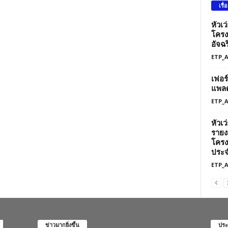
เรื่
หัวเ
โครง
อัจฉร
ETP_
เฟอร
แพลต
ETP_
หัวเ
รายง
โครง
ประจ
ETP_
ข่าวมากยิ่งขึ้น
ประ