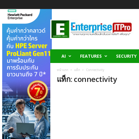
E
n
t
e
r
p
r
AI
FEATURES
SECURITY
i
s
หน้าแรก
แท็ก
Connectivity
e
แท็ก: connectivity
I
T
P
r
o