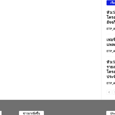
เรื่
หัวเ
โครง
อัจฉร
ETP_
เฟอร
แพลต
ETP_
หัวเ
รายง
โครง
ประจ
ETP_
ข่าวมากยิ่งขึ้น
ประ