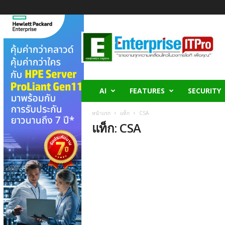
E
n
t
e
r
p
r
AI
FEATURES
SECURITY
i
s
หน้าแรก
แท็ก
CSA
e
แท็ก: CSA
I
T
P
r
o