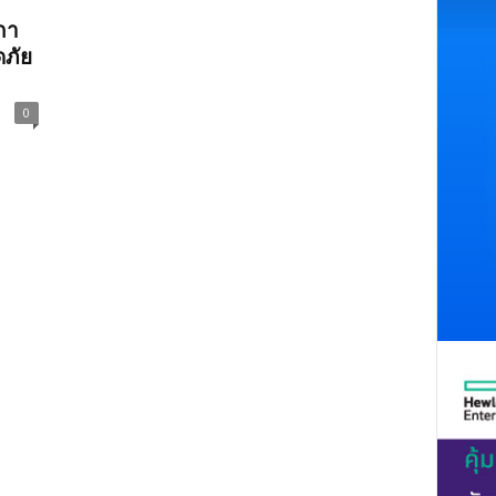
กา
ภัย
0