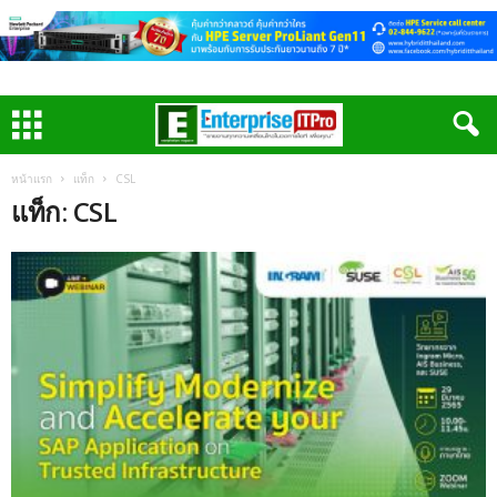
หน้าแรก
แท็ก
CSL
แท็ก: CSL