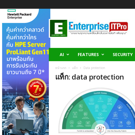
E
n
t
e
r
p
r
AI
FEATURES
SECURITY
i
s
หน้าแรก
แท็ก
Data protection
e
แท็ก: data protection
I
T
P
r
o