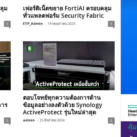
ลุม
เฟอร์ติเน็ตขยาย FortiAI ครอบคลุม
ทั่วแพลตฟอร์ม Security Fabric
ETP_Admin
-
14 พฤษภาคม 2025
0
0
ตอบโจทย์ทุกความต้องการด้าน
การ
ข้อมูลอย่างลงตัวด้วย Synology
ActiveProtect รุ่นใหม่ล่าสุด
admin
-
25 สิงหาคม 2024
0
0