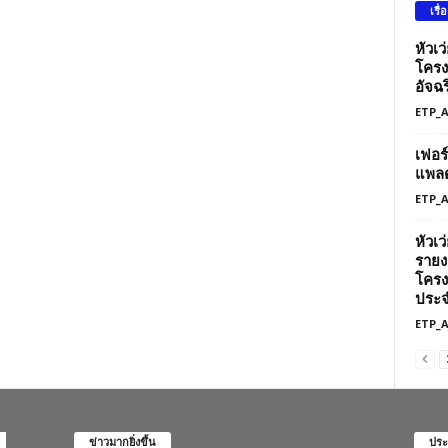
เรื่
หัวเ
โครง
อัจฉร
ETP_
เฟอร
แพลต
ETP_
หัวเ
รายง
โครง
ประจ
ETP_
ข่าวมากยิ่งขึ้น
ประ