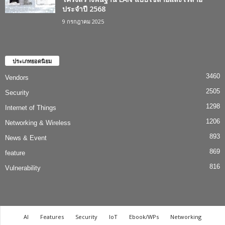
ประจำปี 2568
9 กรกฎาคม 2025
ประเภทยอดนิยม
3460
Vendors
2505
Security
1298
Internet of Things
1206
Networking & Wireless
893
News & Event
869
feature
816
Vulnerability
AI
Features
Security
IoT
Ebook/WPs
Networking