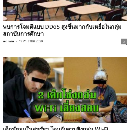
พบการโจมตีแบบ DDoS สูงขึ้นมากกับเหยื่อในกลุ่ม
สถาบันการศึกษา
admin
-
19 กันยายน 2020
0
เด็กมัธยมในสหรัฐฯ โดนจับฐานยิงถล่ม Wi-Fi