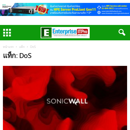
หน้าแรก
แท็ก
DoS
แท็ก: DoS