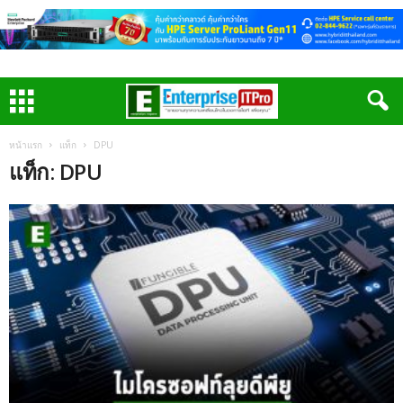
หน้าแรก
แท็ก
DPU
แท็ก: DPU